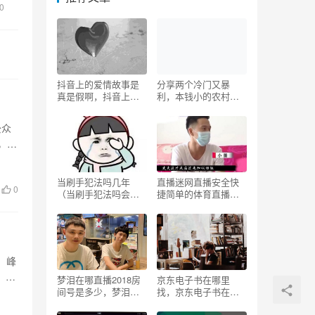
0
抖音上的爱情故事是
分享两个冷门又暴
真是假啊，抖音上的
利，本钱小的农村创
）
爱情故事是真是假
业项目
呀？
公众
，它
当刷手犯法吗几年
直播迷网直播安全快
0
（当刷手犯法吗会被
捷简单的体育直播？
抓吗）
直播迷网-绿色直播安
全快捷简单的体育直
播直播吧
、峰
。目
梦泪在哪直播2018房
京东电子书在哪里
间号是多少，梦泪在
找，京东电子书在哪
哪直播2019？
里看？