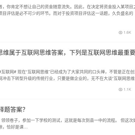
者，你肯定不想让自己的资金随意流失。因此，在决定将资金投入某项目
项目评估是必不可少的环节。而对于投资项目评估这一话题，久负盛名的
第三版是一…
1.6K
思维属于互联网思维答案，下列是互联网思维最重
#互联网# 现在“互联网思维”已经成为了大家共同的口头禅，不管是正在创
网冲击下转型升级的传统行业，只要是做企业的，无不在大谈“互联网思维
…
1.1K
择题答案？
领领卷子，参加一下学校的测试，这就是每次到县一中的流程。 但这次
隙，恰好是课…