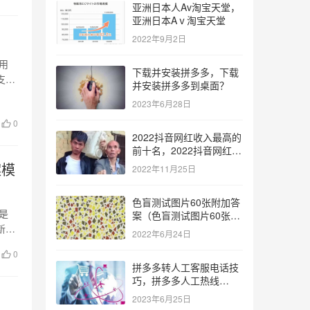
亚洲日本人Av淘宝天堂，
亚洲日本Aⅴ淘宝天堂
2022年9月2日
用
下载并安装拼多多，下载
支持
并安装拼多多到桌面？
2023年6月28日
0
2022抖音网红收入最高的
前十名，2022抖音网红收
入最高的前十名有哪些？
案模
2022年11月25日
色盲测试图片60张附加答
是
案（色盲测试图片60张复
杂）
新创
2022年6月24日
0
拼多多转人工客服电话技
巧，拼多多人工热线
9541344？
2023年6月25日