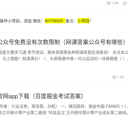
1.0K
操作小项目，添加 微信：
80709525
备注：
小项目
！
公众号免费没有次数限制（网课答案公众号有哪些
超星尔雅学习通 章节测试、期末答案等各种网课答案在线查询！ 关注本
，马上搜题！网课满分！ 1、头部骨骼中唯一可以运动的一块骨骼是（ ）
很…
1.0K
官网app下载（百度掘金考试答案）
作者：兴业证券，蒋佳霖、孙乾） 一、峰回路转，掘金中国 FAAMG 1.1
自立开辟计算产业第二曲线 “科技自立”正开辟中国计算产业成长第二曲线