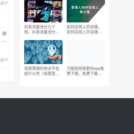
0
抖音流量池分几个
如何在网上开店铺，
档，抖音流量池分几
如何在网上开店铺拼
，颜
个档数量多少？
多多？
，网
0
场景营销的特点不包
万能短视频素材app免
括什么性（场景营销
费下载，免费下载短
的特点不包括()）
视频素材软件？