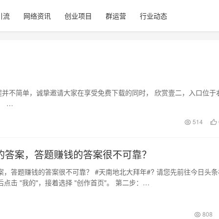
引流
网络资讯
创业项目
群运营
行业动态
？
过程并不简单，诚挚邀请大家在享受免费下载的同时， 欣赏壹二，入口位于
： …
514
的答案，答题赚钱的答案很不可靠？
案，答题赚钱的答案很不可靠？ #天南地北大拜年#? 请您先前往今日头条
点击 "我的"，接着选择 "创作首页"。 第二步：…
808