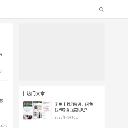
右上
0
热门文章
极
闲鱼上找P暗语，闲鱼上
找P暗语百度贴吧？
2023年4月16日
0