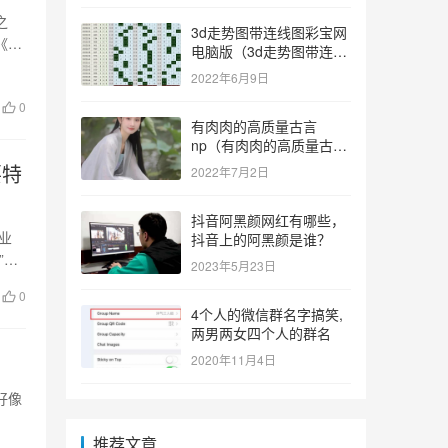
之
3d走势图带连线图彩宝网
《投
电脑版（3d走势图带连线
图彩宝网手机版）
2022年6月9日
0
有肉肉的高质量古言
np（有肉肉的高质量古言
np推荐）
要特
2022年7月2日
抖音阿黑颜网红有哪些，
业
抖音上的阿黑颜是谁？
”。
2023年5月23日
0
4个人的微信群名字搞笑,
两男两女四个人的群名
2020年11月4日
好像
推荐文章