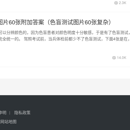
2.3K
图片60张附加答案（色盲测试图片60张复杂）
可以分辨颜色的，因为色盲患者对颜色明度十分敏感，于是有了色盲测试
完全统一的。 驾照考试前，当兵体检前都少不了色盲测试，下面4张是在
大家也…
14.0K
申明
隐私政策
网站地图