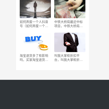
如何弄废一个人抖音
中铁大桥局最近中标
号（如何弄废一个人
项目，中铁大桥局最
抖音人）
近中标项目兰原高
速？
淘宝退货多了有影响
叫我大掌柜折扣平
吗，买家淘宝退货多
台，叫我大掌柜折扣
了有影响吗？
平台哪个好？