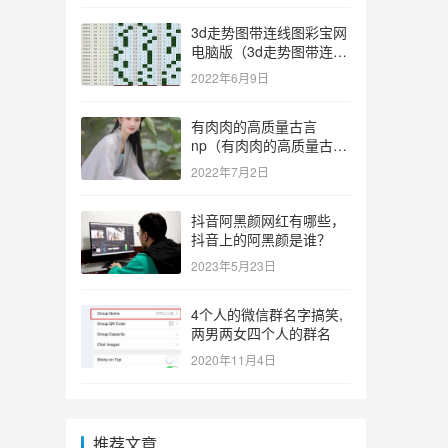
3d走势图带连线图彩宝网
电脑版（3d走势图带连线
图彩宝网手机版）
2022年6月9日
有肉肉的高质量古言
np（有肉肉的高质量古言
np推荐）
2022年7月2日
抖音阿黑颜网红有哪些，
抖音上的阿黑颜是谁？
2023年5月23日
4个人的微信群名字搞笑,
两男两女四个人的群名
2020年11月4日
推荐文章