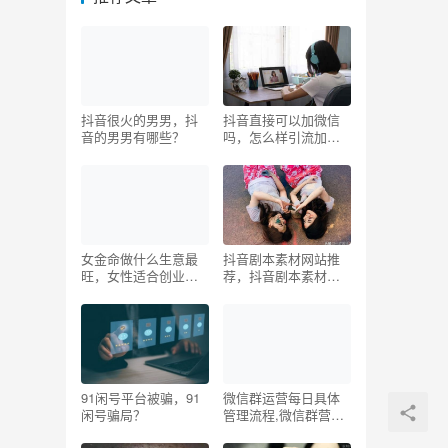
抖音很火的男男，抖
抖音直接可以加微信
音的男男有哪些？
吗，怎么样引流加微
信？
女金命做什么生意最
抖音剧本素材网站推
旺，女性适合创业什
荐，抖音剧本素材网
么生意最赚钱？
站下载？
91闲号平台被骗，91
微信群运营每日具体
闲号骗局？
管理流程,微信群营销
的10种方法技巧