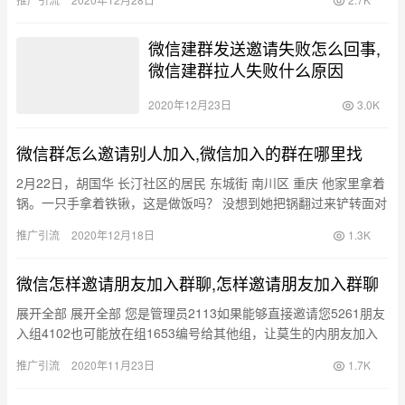
微信建群发送邀请失败怎么回事,
微信建群拉人失败什么原因
2020年12月23日
3.0K
微信群怎么邀请别人加入,微信加入的群在哪里找
2月22日，胡国华 长汀社区的居民 东城街 南川区 重庆 他家里拿着
锅。一只手拿着铁锹，这是做饭吗？ 没想到她把锅翻过来铲转面对
手机镜头，在打锅底时一边喊“你好居民，今天我又跳了！…
推广引流
2020年12月18日
1.3K
微信怎样邀请朋友加入群聊,怎样邀请朋友加入群聊
展开全部 展开全部 您是管理员2113如果能够直接邀请您5261朋友
入组4102也可能放在组1653编号给其他组，让莫生的内朋友加入
小组来。内容如何拉你的朋友：群组所有者和群组管理…
推广引流
2020年11月23日
1.7K