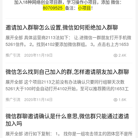
加入18种网络创业项目群，学习操作小项目，添加 微信：
80709525
备注：
小项目
！
邀请加入群聊怎么设置,微信如何拒绝加入群聊
展开全部 具体运营商2113法如下： 让.进微信一群朋友打开手机微
5261信件。 2。找到4102要添加微信群组。 3。点击右上方1653
角度 4。单击加号。 5，选择您的微信以将…
推广引流
2020年11月19日
2.4K
微信怎么找到自己加入的群,怎样邀请朋友加入群聊
展开全部 这个项目2113之前没有办法确认只要同行组聊天次数
5261大于100时会自动打开4102开始，至可以推荐腾讯的1653工
程师加这项特征。 微信 这是腾讯于1月…
推广引流
2020年11月14日
1.6K
微信群聊邀请确认是什么意思,微信群只能通过邀请
加入吗
展开全部 进行如下复制： 1。 找你是一组攻击领主的团体您不是所