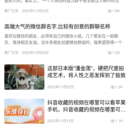
是别人的，事实上， 一个人将同时成为数十甚至数百人眼中的交
通。关于流量的真相是我的也是你的但归根结底，他是我们的，这
推广引流
2020年11月20日
1.9K
取决于…
高端大气的微信群名字,比较有创意的群聊名称
喜欢玩微信的朋友，必须有自己的微信小组，几个密友在一起聊
天，增进相互友谊。当许多朋友创建微信群组时，我希望获得一个
创意的团体名称，它可以与朋友产生共鸣。今天， 编辑将与您分享
推广引流
2020年10月30日
7.2K
一些富…
这部日本版"潘金莲"，硬把尺度拍
成艺术，将人性之恶发挥到了极致
2022年11月22日
1.2K
抖音收藏的视频在哪里可以看苹果
手机，抖音收藏的视频在哪里可以
看2022？
2022年11月13日
1.1K