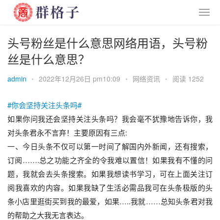
头号粉丝是什么意思网络用语，头号粉
丝是什么意思？
admin
•
2022年12月26日 pm10:09
•
网络资讯
•
阅读 1252
#你会坚持关注头条吗#
如果你问我还会坚持关注头条吗？我会毫不犹豫地告诉你，我
对头条君永不言弃！主要原因有三点:
一、今日头条不仅可以第一时间了解国内外新闻，还有搜索，
订阅…….总之功能之齐全的令我难以置信！如果我有不懂的问
题，我就会去头条搜索。如果我想读书学习，可在上面关注订
阅我喜欢的内容。如果我缺了生活必需品我可在头条极版的头
条小店里逛街买到我的最爱，如果…..我就……总知头条君对我
的帮助之大我无言表达。