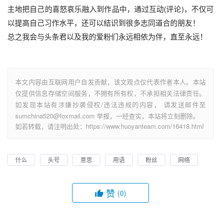
主地把自己的喜怒哀乐融入到作品中，通过互动(评论)，不仅可
以提高自己习作水平，还可以结识到很多志同道合的朋友！
总之我会与头条君以及我的爱粉们永远相依为伴，直至永远！
本文内容由互联网用户自发贡献，该文观点仅代表作者本人。本站
仅提供信息存储空间服务，不拥有所有权，不承担相关法律责任。
如发现本站有涉嫌抄袭侵权/违法违规的内容， 请发送邮件至
sumchina520@foxmail.com 举报，一经查实，本站将立刻删除。
如若转载，请注明出处：https://www.huoyanteam.com/16418.html
什么
头号
意思
用语
粉丝
网络
赞
(0)