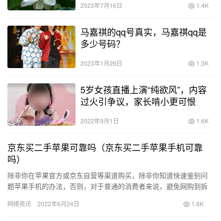
2023年7月16日
1.4K
马嘉祺的qq号真实，马嘉祺qq是
多少号码？
2023年1月26日
1.3K
5岁女孩直播上演“纯欲风”，内容
过火引争议，家长啃小更可恨
2022年9月1日
1.6K
京东买二手苹果可靠吗（京东买二手苹果手机可靠
吗）
除非你在苹果官方或京东自营等渠道购买，除非你知道快速鉴别问
题苹果手机的办法，否则，对于普通的消费者来说，避免网购到拆
解重装的苹果手机，几乎是一个很难完成的任务，特别是买二手苹
网络资讯
2022年6月24日
1.6K
果和安…