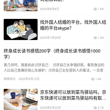
2023年6月8日
1.5K
找外国人结婚的平台，找外国人结
婚的平台skype？
2023年7月29日
1.3K
终身成长读书感悟200字（终身成长读书感悟1000
字）
曾几何时，我是如此讨厌自己： 讨厌自己太争强好胜，看到身边的
人比自己发展好就心生嫉妒；讨厌自己太在意别人的看法，一旦受
到别人的负面的评价就悲观失落；讨厌自己太懦弱不努力，生怕努
网络资讯
2022年5月12日
1.4K
力后…
京东快递可以放到菜鸟驿站吗，京
东快递可以放到菜鸟驿站吗有取件
码嘛？
2023年6月20日
2.7K