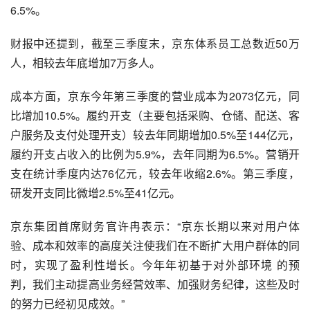
6.5%。
财报中还提到，截至三季度末，京东体系员工总数近50万
人，相较去年底增加7万多人。
成本方面，京东今年第三季度的营业成本为2073亿元，同
比增加10.5%。履约开支（主要包括采购、仓储、配送、
客
户服务
及支付处理开支）较去年同期增加0.5%至144亿元，
履约开支占收入的比例为5.9%，去年同期为6.5%。营销开
支在统计季度内达76亿元，较去年收缩2.6%。第三季度，
研发开支同比微增2.5%至41亿元。
京东集团首席财务官
许冉
表示：“京东长期以来对用户体
验、成本和效率的高度关注使我们在不断扩大用户群体的同
时，实现了盈利性增长。今年年初基于对外部环境 的预
判，我们主动提高业务经营效率、加强财务纪律，这些及时
的努力已经初见成效。”