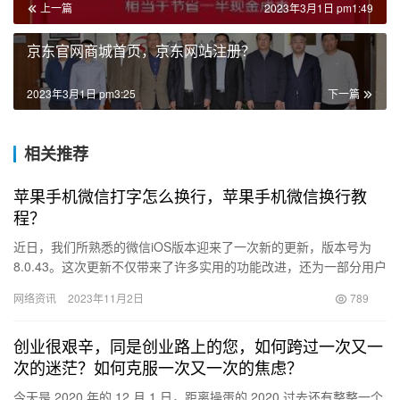
上一篇
2023年3月1日 pm1:49
京东官网商城首页，京东网站注册？
2023年3月1日 pm3:25
下一篇
相关推荐
苹果手机微信打字怎么换行，苹果手机微信换行教
程？
近日，我们所熟悉的微信iOS版本迎来了一次新的更新，版本号为
8.0.43。这次更新不仅带来了许多实用的功能改进，还为一部分用户
带来了全新的体验。下面我将详细介绍一下这次更新的亮点。…
网络资讯
2023年11月2日
789
创业很艰辛，同是创业路上的您，如何跨过一次又一
次的迷茫？如何克服一次又一次的焦虑？
今天是 2020 年的 12 月 1 日，距离操蛋的 2020 过去还有整整一个