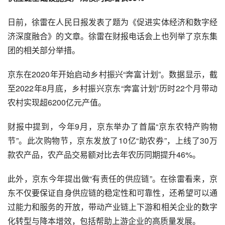
日前，徐雷在
人民日报
发表了题为《促进实体经济和数字经
济深度融合》的文章。徐雷在财报电话会上也列举了京东集
团的相关部分举措。
京东在2020年开始启动乡村振兴“奔富计划”。数据显示，截
至2022年8月底，乡村振兴京东“奔富计划”历时22个月带动
农村实现超6200亿元产值。
财报中提到，今年9月，京东举办了首届“京东农特产购物
节”。此次购物节，京东发放了10亿“助农券”，上线了30万
款农产品，农产品交易额对比去年农历同期提升46%。
此外，京东今年提出做“有责任的供应链”。在徐雷看来，京
东不仅要保证自身供应链的稳定性和可靠性，还希望可以通
过能力和服务的开放，带动
产业链
上下游和相关企业的
数字
化转型
与降本增效，包括帮助上游企业的
高质量发展
。