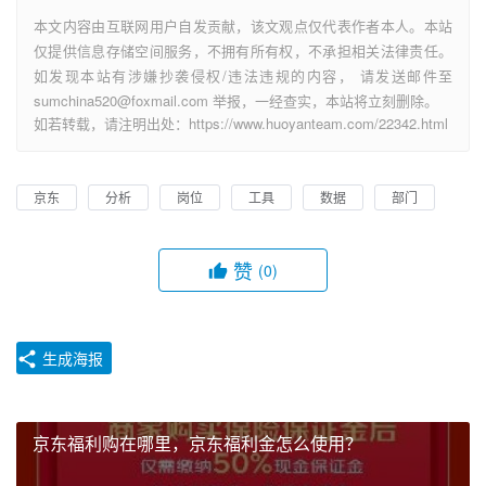
本文内容由互联网用户自发贡献，该文观点仅代表作者本人。本站
仅提供信息存储空间服务，不拥有所有权，不承担相关法律责任。
如发现本站有涉嫌抄袭侵权/违法违规的内容， 请发送邮件至
sumchina520@foxmail.com 举报，一经查实，本站将立刻删除。
如若转载，请注明出处：https://www.huoyanteam.com/22342.html
京东
分析
岗位
工具
数据
部门
赞
(0)
生成海报
京东福利购在哪里，京东福利金怎么使用？