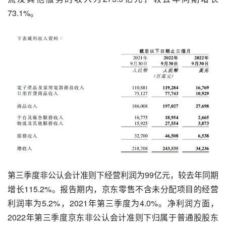
73.1%。
第三季度非公认会计准则下经营利润为99亿元，较去年同期
增长115.2%。报告期内，京东零售不含未分配项目的经营
利润率为5.2%，2021年第三季度为4.0%。净利润方面，
2022年第三季度京东非公认
会计准则
下归属于
普通股
股东