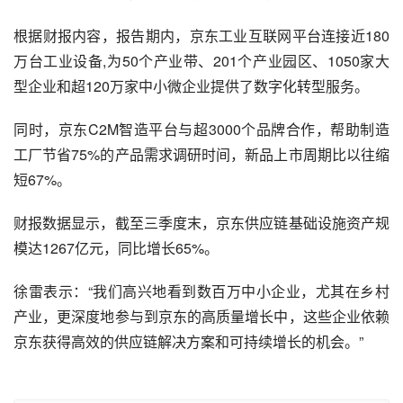
根据财报内容，报告期内，京东工业互联网平台连接近180
万台工业设备,为50个产业带、201个产业园区、1050家大
型企业和超120万家中
小微企业
提供了数字化转型服务。
同时，京东
C2M
智造平台与超3000个品牌合作，帮助制造
工厂节省75%的产品需求调研时间，新品上市周期比以往缩
短67%。
财报数据显示，截至三季度末，京东供应链基础设施资产规
模达1267亿元，同比增长65%。
徐雷表示：“我们高兴地看到数百万中小企业，尤其在乡村
产业，更深度地参与到京东的高质量增长中，这些企业依赖
京东获得高效的供应链解决方案和可持续增长的机会。”