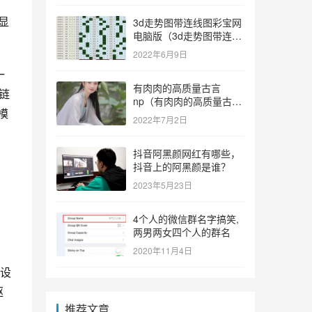
显
3d走势图带连线图彩宝网
电脑版（3d走势图带连线
图彩宝网手机版）
2022年6月9日
一
有肉肉的高质量古言
链
np（有肉肉的高质量古言
模
np推荐）
2022年7月2日
抖音阿黑颜网红有哪些，
，
抖音上的阿黑颜是谁？
2023年5月23日
4个人的微信群名字搞笑,
两男两女四个人的群名
2020年11月4日
设
驱
推荐文章