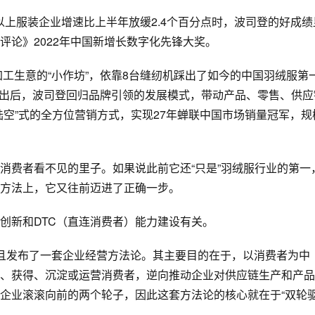
模以上服装企业增速比上半年放缓2.4个百分点时，波司登的好成绩
评论
》2022年中国新增长数字化先锋大奖。
加工生意的“小作坊”，依靠8台缝纫机踩出了如今的中国羽绒服第
略提出后，波司登回归品牌引领的发展模式，带动产品、零售、供应
陆空”式的全方位营销方式，实现27年蝉联中国市场销量冠军，规
消费者看不见的里子。如果说此前它还“只是”羽绒服行业的第一
方法上，它又往前迈进了正确一步。
创新和DTC（直连消费者）能力建设有关。
并且发布了一套企业经营方法论。其主要目的在于，以消费者为中
、获得、沉淀或运营消费者，逆向推动企业对供应链生产和产品
企业滚滚向前的两个轮子，因此这套方法论的核心就在于“双轮