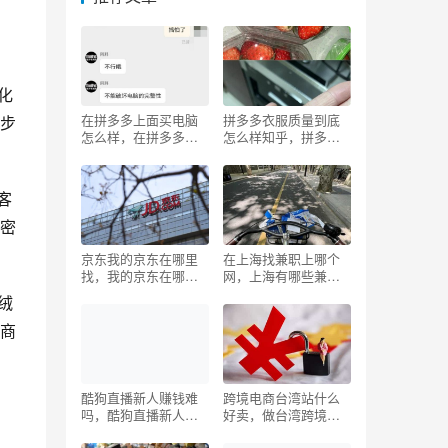
化
在拼多多上面买电脑
拼多多衣服质量到底
步
怎么样，在拼多多买
怎么样知乎，拼多多
电脑好吗？
衣服质量到底怎么样
知乎推荐？
客
密
京东我的京东在哪里
在上海找兼职上哪个
找，我的京东在哪里
网，上海有哪些兼职
找账户中心？
平台？
绒
商
酷狗直播新人赚钱难
跨境电商台湾站什么
吗，酷狗直播新人如
好卖，做台湾跨境电
何赚钱？
商卖什么好？