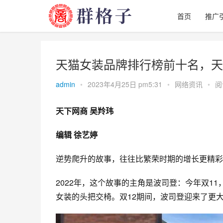
首页
推广
天猫女装品牌排行榜前十名，天
admin
•
2023年4月25日 pm5:31
•
网络资讯
•
阅
天下网商
 吴羚玮
编辑 徐艺婷
逆势爬升的故事，往往比繁荣时期的增长更精彩
2022年，这个故事的主角是
波司登
：今年双11
女装的头把交椅。双12期间，波司登迎来了更