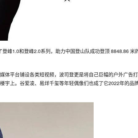
登峰1.0和登峰2.0系列，助力
中国登山队
成功登顶 
8848
.86 米
媒体平台铺设各类短视频，波司登更是将自己巨幅的户外广告打
楼宇上。
谷爱凌
、
易烊千玺
等年轻偶像们也成了它2022年的品