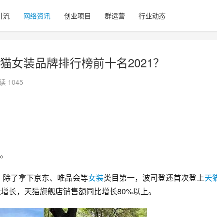
引流
网络资讯
创业项目
群运营
行业动态
猫女装品牌排行榜前十名2021？
读 1045
。
，除了拿下
京东
、
唯品会
等
女装
类目第一，波司登还首次登上
天
大增长，
天猫旗舰店
销售额同比增长80%以上。