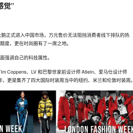
感觉”
大鹅
正式进入中国市场，万元售价无法阻挡消费者线下排队的热
题度，更在时尚圈有了一席之地。
面强调自己的科技属性。
m Coppens、
LV
 和
巴黎世家
前设计师 Atlein、
爱马仕
设计师 
作，更是集齐了四大国际时装周当中的纽约、
米兰
和
伦敦时装周