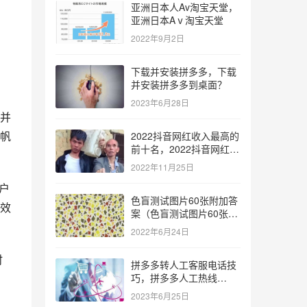
亚洲日本人Av淘宝天堂，
亚洲日本Aⅴ淘宝天堂
2022年9月2日
下载并安装拼多多，下载
并安装拼多多到桌面？
2023年6月28日
并
帆
2022抖音网红收入最高的
前十名，2022抖音网红收
入最高的前十名有哪些？
2022年11月25日
户
色盲测试图片60张附加答
效
案（色盲测试图片60张复
杂）
2022年6月24日
时
拼多多转人工客服电话技
巧，拼多多人工热线
9541344？
2023年6月25日