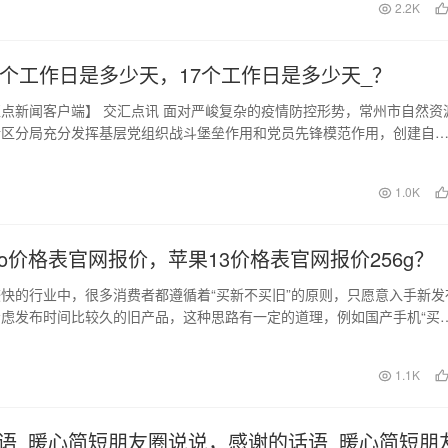
日
2.2K
7个工作日是多少天，17个工作日是多少天_？
点新闻客户端】 交汇点讯 面对严峻复杂的疫情防控形势，常州市自然资
新区分局充分发挥基层党组织战斗堡垒作用和党员先锋模范作用，创建自
年突击队，闻…
日
1.0K
ro价格表官网报价，苹果13价格表官网报价256g？
快的行业中，很多消费者都遵循着“买新不买旧”的原则，只愿意入手新发
虑发布时间比较久的旧产品，这种思路有一定的道理，例如国产手机“买
更好，新机…
日
1.1K
语_暖心简短朋友圈说说，感谢的话语_暖心简短朋