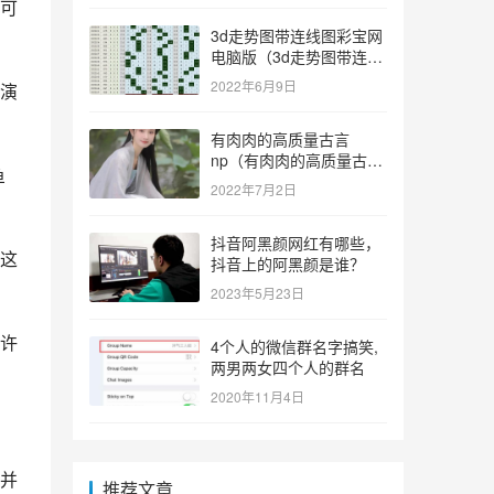
可
3d走势图带连线图彩宝网
电脑版（3d走势图带连线
图彩宝网手机版）
2022年6月9日
演
有肉肉的高质量古言
np（有肉肉的高质量古言
鱼
np推荐）
2022年7月2日
抖音阿黑颜网红有哪些，
这
抖音上的阿黑颜是谁？
2023年5月23日
许
4个人的微信群名字搞笑,
两男两女四个人的群名
2020年11月4日
并
推荐文章