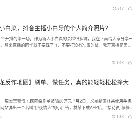
日
917
小白菜，抖音主播小白牙的个人简介照片？
下午开播的第一场，作为新人小白真的会踩很多坑，我在下面给大家分享
，想来直播的同学就不要踩了 1，不要打没有准备的仗，我开直播是因为
老是刷到一些宝…
日
1.9K
龙反诈地图】刷单、做任务，真的能轻轻松松挣大
1-7.7 一周发案警情 1.因网络刷单被骗20万元 7月2日，义龙新区林某使用手机
网站弹出一个名叫“伊夜情人”的小广告，林某下载APP后，“接待员-糖糖
4日
1.3K