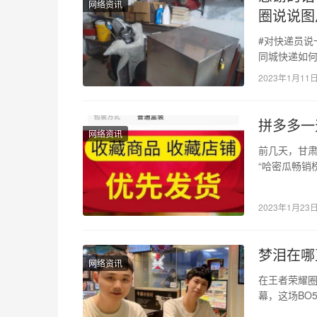
网络资讯
圈说说图
#对快递员说
同城快递如何
快递，中通
2023年1月11
拼多多一
网络资讯
前几天，甘
“哈密瓜畅销榜
元，看图片
2023年1月23
梦泪在哪
网络资讯
在王者荣耀圈
幕，这场BO
泪一年的游