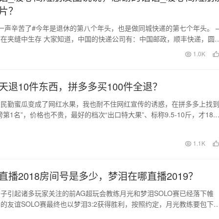
片？
一声辛苦了#今年是退休的第八个年头，也是做同城快递的第七个年头。 —
在夹缝中生存 大家知道，中国的快递公司有：中国邮政，顺丰快递，圆
快递、申通…
日
1.0K
天退10件东西，拼多多买100件全退？
肃民勤蜜瓜变成了网红水果，我也耐不住网红宣传的诱惑，在拼多多上找
第1名”，价格也不贵，最好的档次“出口特大果”、标称9.5-10斤，才18.8
宣…
日
1.1K
直播2018房间号是多少，梦泪在哪直播2019？
子引起诸多玩家关注的前AG超玩会教练月光和梦泪SOLO赛已经落下帷
5的友谊SOLO赛最终也以梦泪3:2获得胜利，按照约定，月光教练要包下
戏皮肤。…