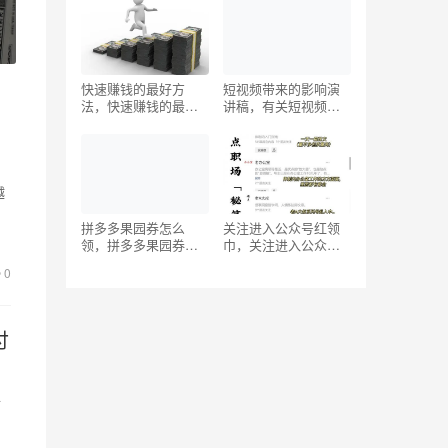
快速赚钱的最好方
短视频带来的影响演
法，快速赚钱的最好
讲稿，有关短视频的
方法零投资？
演讲稿？
越
伴
拼多多果园券怎么
关注进入公众号红领
领，拼多多果园券怎
巾，关注进入公众号
么领200加50？
红领巾学党史？
0
付
付
支