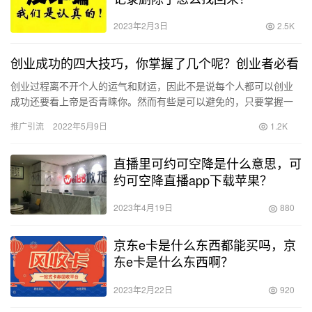
2023年2月3日
2.5K
创业成功的四大技巧，你掌握了几个呢？创业者必看
创业过程离不开个人的运气和财运，因此不是说每个人都可以创业
成功还要看上帝是否青睐你。然而有些是可以避免的，只要掌握一
定的创业技巧，成功将离你不会太远。 下面总结几个技巧，如果能
推广引流
2022年5月9日
1.2K
够掌…
直播里可约可空降是什么意思，可
约可空降直播app下载苹果？
2023年4月19日
880
京东e卡是什么东西都能买吗，京
东e卡是什么东西啊？
2023年2月22日
920