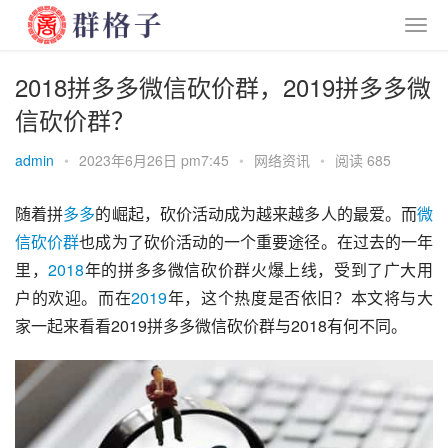
2018拼多多微信砍价群，2019拼多多微
信砍价群？
admin
•
2023年6月26日 pm7:45
•
网络资讯
•
阅读 685
随着拼
多多
的崛起，砍价活动成为越来越多人的最爱。而
微
信
砍价群
也成为了砍价活动的一个重要途径。在过去的一年
里，
2018
年的拼多多微信砍价群火爆上线，受到了广大用
户的欢迎。而在
2019
年，这个热度是否依旧？本文将与大
家一起来看看2019拼多多微信砍价群与2018有何不同。