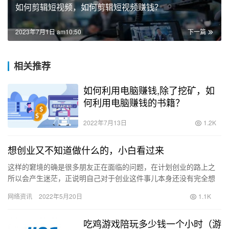
如何剪辑短视频，如何剪辑短视频赚钱？
2023年7月1日 am10:50
下一篇
相关推荐
如何利用电脑赚钱,除了挖矿，如
何利用电脑赚钱的书籍？
2022年7月13日
1.2K
想创业又不知道做什么的，小白看过来
这样的窘境的确是很多朋友正在面临的问题，在计划创业的路上之
所以会产生迷茫，正说明自己对于创业这件事儿本身还没有完全想
好，即不适合马上付诸实际行动。但创业的心可以继续有，并且能
网络资讯
2022年5月20日
1.1K
够为之…
吃鸡游戏陪玩多少钱一个小时（游