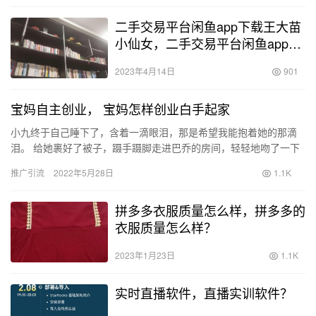
二手交易平台闲鱼app下载王大苗
小仙女，二手交易平台闲鱼app下
载内衣架？
2023年4月14日
901
宝妈自主创业， 宝妈怎样创业白手起家
小九终于自己睡下了，含着一滴眼泪，那是希望我能抱着她的那滴
泪。 给她裹好了被子，蹑手蹑脚走进巴乔的房间，轻轻地吻了一下
熟睡中的他，今晚是在和爸爸谈着心，睡着的。 今天又收到了班主
推广引流
2022年5月28日
1.1K
任…
拼多多衣服质量怎么样，拼多多的
衣服质量怎么样？
2023年1月23日
1.1K
实时直播软件，直播实训软件？