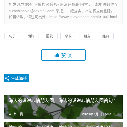
如发现本站有涉嫌抄袭侵权/违法违规的内容， 请发送邮件至
sumchina520@foxmail.com 举报，一经查实，本站将立刻删除。
如若转载，请注明出处：https://www.huoyanteam.com/31007.html
句子
图片
圈发
早安
朋友
经典
赞
(0)
生成海报
海边的说说心情朋友圈，海边的说说心情朋友圈简句？
上一篇
2023年7月8日 pm10:05