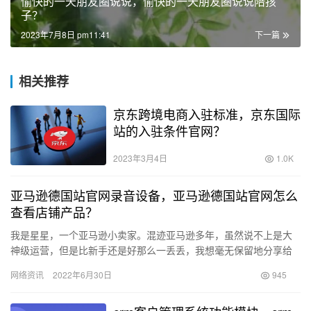
愉快的一天朋友圈说说，愉快的一天朋友圈说说陪孩
子？
2023年7月8日 pm11:41
下一篇
相关推荐
京东跨境电商入驻标准，京东国际
站的入驻条件官网？
2023年3月4日
1.0K
亚马逊德国站官网录音设备，亚马逊德国站官网怎么
查看店铺产品？
我是星星，一个亚马逊小卖家。混迹亚马逊多年，虽然说不上是大
神级运营，但是比新手还是好那么一丢丢，我想毫无保留地分享给
大家我总结的一些亚马逊知识，希望大家能够喜欢。 今天来给大家
网络资讯
2022年6月30日
945
讲讲…