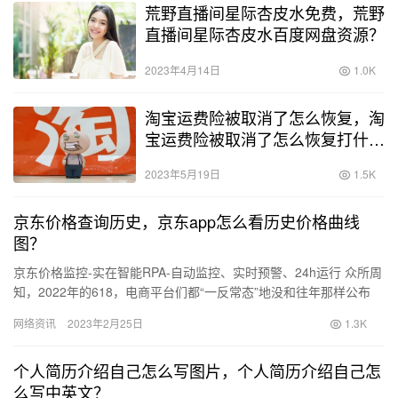
荒野直播间星际杏皮水免费，荒野
直播间星际杏皮水百度网盘资源？
2023年4月14日
1.0K
淘宝运费险被取消了怎么恢复，淘
宝运费险被取消了怎么恢复打什么
电话？
2023年5月19日
1.5K
京东价格查询历史，京东app怎么看历史价格曲线
图？
京东价格监控-实在智能RPA-自动监控、实时预警、24h运行 众所周
知，2022年的618，电商平台们都“一反常态”地没和往年那样公布
GMV数字。但其实对于电商行业来说，GMV（商…
网络资讯
2023年2月25日
1.3K
个人简历介绍自己怎么写图片，个人简历介绍自己怎
么写中英文？