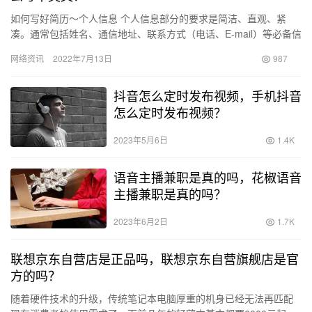
如何写好简历～个人信息 个人信息部分的要求是简洁、直观、紧
凑。通常包括姓名、通信地址、联系方式（电话、E-mail）等必备信
息。其中，要保证HR能一眼看到自己的联系方式。不少求职者…
网络资讯
2022年7月13日
987
抖音怎么定时发布视频，手机抖音
怎么定时发布视频？
2023年5月6日
1.4K
语音主播兼职是真的吗，花椒语音
主播兼职是真的吗？
2023年6月2日
1.7K
联想京东自营店是正品吗，联想京东自营旗舰店是官
方的吗？
随着硬件技术的升级，传统笔记本电脑厚重的机身已经无法再匹配