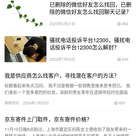
已删除的微信好友怎么找回，已删
除的微信好友怎么找回聊天记录？
2023年3月31日
862
骚扰电话投诉平台12300，骚扰电
话投诉平台12300怎么解封？
2023年7月22日
940
我是供应商怎么找客户，寻找潜在客户的方法？
标题看起来有点沉闷， 我不过是根据一些销售思维来思考而已。 我
们身处一个竞争激烈的社会，适龄的男女青年在选择伴侣时也面临
激烈竞争。既然处在这样的环境中，我们不应该被动地等待。 作
网络资讯
2024年1月25日
895
为…
京东寄件上门取件，京东寄件价格？
11月10日晚8点刚过，上海市嘉定区的陈女士便收到了朋友寄来的一
箱精品咖啡。 上海被认为是全球咖啡馆最多的城市，每万人咖啡馆