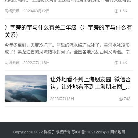
拥有量为3.16家，是名副其实的“咖啡之都”。正在进行中…
网络资讯
2023年3月12日
1.5K
冫字旁的字与什么有关二年级（冫字旁的字与什么有
关系）
今年冬至到，天变冷凉了。河里的流水结冻成冰了，黄河水冰凌形
成了！黑龙江省的河流结冰封河了。全国各地又刮西风又降温。南
方雨少了，温度骤然下降了。上述的字中凡有俗说三点水的都含有
网络资讯
2022年7月18日
1.4K
与水的…
让外地看不到上海朋友圈_微信否
认，让外地看不到上海朋友圈_微
信否认1？
2023年7月3日
742
Copyright © 2022 群格子 版权所有
苏ICP备11091223号-1
网站地图