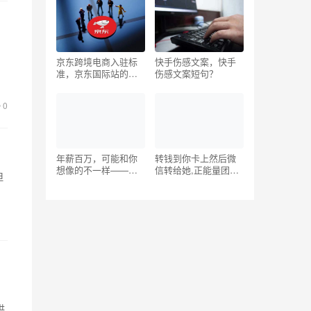
。
京东跨境电商入驻标
快手伤感文案，快手
准，京东国际站的入
伤感文案短句？
驻条件官网？
0
年薪百万，可能和你
转钱到你卡上然后微
想像的不一样——科
信转给她,正能量团队
但
技企业年薪百万高管
微信群名称
自述
供