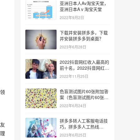
亚洲日本人Av淘宝天堂，
亚洲日本Aⅴ淘宝天堂
2022年9月2日
下载并安装拼多多，下载
并安装拼多多到桌面？
2023年6月28日
2022抖音网红收入最高的
前十名，2022抖音网红收
入最高的前十名有哪些？
2022年11月25日
色盲测试图片60张附加答
领
案（色盲测试图片60张复
杂）
2022年6月24日
拼多多转人工客服电话技
友
巧，拼多多人工热线
9541344？
理
2023年6月25日