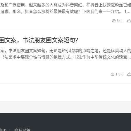
普及和广泛使用，越来越多的人想成为抖音网红，在抖音上快速涨粉丝已
追求。那么，抖音怎么涨粉丝最快最有效呢？下面我们来一一介绍。 1.
想要在抖音上…
日
841
圈文案，书法朋友圈文案短句？
文案，书法朋友圈文案短句，无论是短小精悍的点睛之笔，还是优美动人
在书法艺术中展现个性与情感的绝佳方式。书法作为中华传统文化的瑰宝
以其卓越的审美价值…
日
1.3K
申明
隐私政策