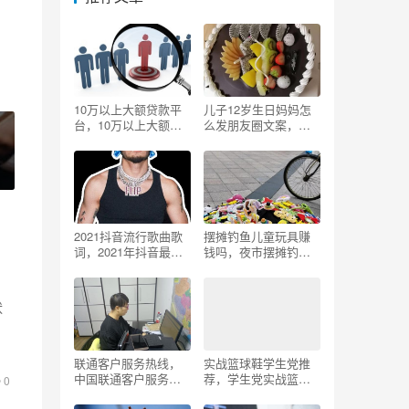
10万以上大额贷款平
儿子12岁生日妈妈怎
台，10万以上大额贷
么发朋友圈文案，儿
款平台分180期？
子12岁生日妈妈怎么
发朋友圈文案简短？
2021抖音流行歌曲歌
摆摊钓鱼儿童玩具赚
词，2021年抖音最流
钱吗，夜市摆摊钓鱼
行的歌词？
如何吸引小朋友？
状
联通客户服务热线，
实战篮球鞋学生党推
中国联通客户服务热
荐，学生党实战篮球
0
线？
鞋2021？