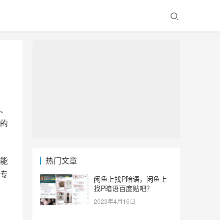
、
的
能
热门文章
专
闲鱼上找P暗语，闲鱼上
找P暗语百度贴吧？
2023年4月16日