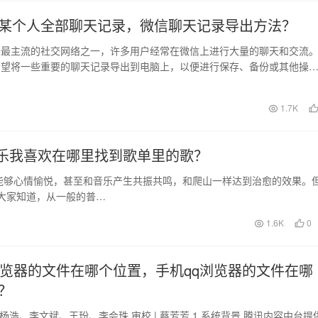
某个人全部聊天记录，微信聊天记录导出方法？
今最主流的社交网络之一，许多用户经常在微信上进行大量的聊天和交流
希望将一些重要的聊天记录导出到电脑上，以便进行保存、备份或其他操
如何将微信的聊天记录…
日
1.7K
音乐我喜欢在哪里找到歌单里的歌？
能够心情愉悦，甚至和音乐产生共振共鸣，和爬山一样达到治愈的效果。
大家知道，从一般的普…
1.6K
0
浏览器的文件在哪个位置，手机qq浏览器的文件在哪
？
、杨浩、李文斌、王玢、李会珠 审校 | 蔡芳芳 1.系统背景 腾讯内容中台提