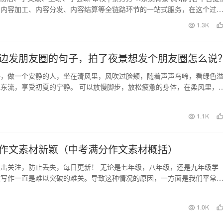
、内容加工、内容分发、内容结算等全链路环节的一站式服务，在这个过
大…
日
1.3K
边发朋友圈的句子，拍了夜景想发个朋友圈怎么说
好，做一个安静的人，坐在清风里，风吹过脸颊，随着声声鸟啼，看绿色
东流，享受初夏的宁静。 可以放慢脚步，放松疲惫的身体，在柔风里，
哪里，有一天的时…
1.1K
作文素材新颖（中考满分作文素材概括）
击关注，防止丢失，每日更新！ 无论是七年级，八年级，还是九年级学
文写作一直是难以突破的难关。导致这种情况的原因，一方面是我们平常
另一方面是我们缺少…
日
1.0K