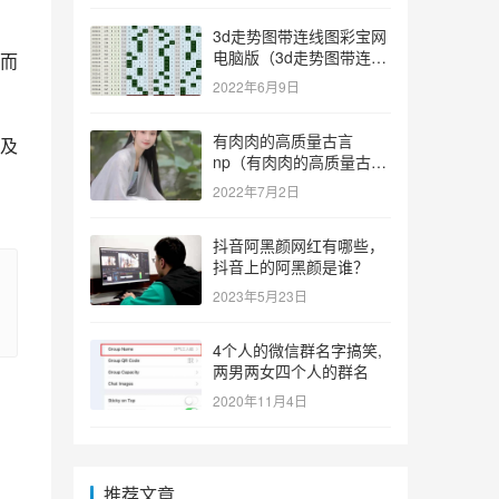
3d走势图带连线图彩宝网
电脑版（3d走势图带连线
而
图彩宝网手机版）
2022年6月9日
有肉肉的高质量古言
及
np（有肉肉的高质量古言
np推荐）
2022年7月2日
抖音阿黑颜网红有哪些，
抖音上的阿黑颜是谁？
2023年5月23日
4个人的微信群名字搞笑,
两男两女四个人的群名
2020年11月4日
推荐文章