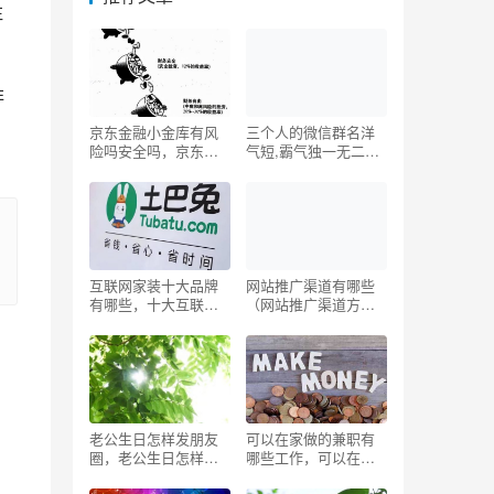
注
非
京东金融小金库有风
三个人的微信群名洋
险吗安全吗，京东金
气短,霸气独一无二的
融小金库有风险吗安
微信名
全吗可靠吗？
互联网家装十大品牌
网站推广渠道有哪些
有哪些，十大互联网
（网站推广渠道方式
家装公司？
特点）
老公生日怎样发朋友
可以在家做的兼职有
圈，老公生日怎样发
哪些工作，可以在家
朋友圈祝福？
做的兼职有哪些工作