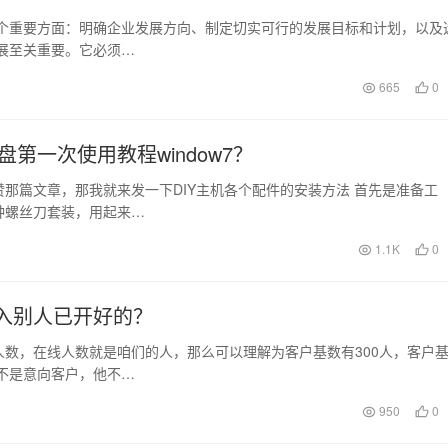
三个重要方面：明确企业发展方向、制定切实可行的发展目标和计划，以及
展至关重要。它必须…
665
0
第一次使用教程window7？
那篇文章，那我就来发一下DIY主机各个配件的安装方法 首先是准备工
种螺丝刀套装，用起来…
1.1K
0
进入别人已开好的？
数，在线人数就是咱们的人，那么可以理解为客户基数有300人，客户
不是意向客户，他不…
950
0