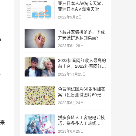
亚洲日本人Av淘宝天堂，
亚洲日本Aⅴ淘宝天堂
2022年9月2日
下载并安装拼多多，下载
并安装拼多多到桌面？
信
2023年6月28日
2022抖音网红收入最高的
前十名，2022抖音网红收
入最高的前十名有哪些？
2022年11月25日
随
色盲测试图片60张附加答
案（色盲测试图片60张复
杂）
2022年6月24日
拼多多转人工客服电话技
来
巧，拼多多人工热线
9541344？
2023年6月25日