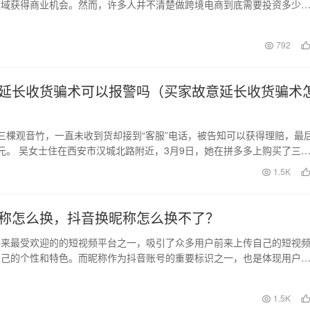
领域获得商业机会。然而，许多人并不清楚做跨境电商到底需要投资多少
的能赚到钱吗？在本文…
日
792
延长收货骗术可以报警吗（买家故意延长收货骗术
三棵观音竹，一直未收到货却接到“客服”电话，被告知可以获得理赔，最
元。 吴女士住在西安市汉城北路附近，3月9日，她在拼多多上购买了三
5元多，…
日
1.5K
称怎么换，抖音换昵称怎么换不了？
年来最受欢迎的的短视频平台之一，吸引了众多用户前来上传自己的短视
自己的个性和特色。而昵称作为抖音账号的重要标识之一，也是体现用户
素。所以，许多用户…
日
1.5K