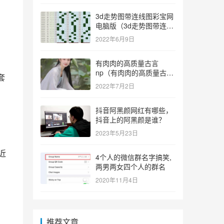
3d走势图带连线图彩宝网
电脑版（3d走势图带连线
图彩宝网手机版）
2022年6月9日
。
有肉肉的高质量古言
np（有肉肉的高质量古言
套
np推荐）
2022年7月2日
抖音阿黑颜网红有哪些，
抖音上的阿黑颜是谁？
2023年5月23日
近
4个人的微信群名字搞笑,
两男两女四个人的群名
2020年11月4日
推荐文章