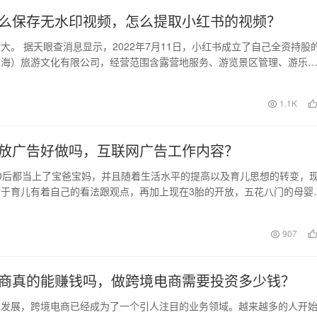
么保存无水印视频，怎么提取小红书的视频？
大。 据天眼查消息显示，2022年7月11日，小红书成立了自己全资持股
上海）旅游文化有限公司，经营范围含露营地服务、游览景区管理、游乐
开发项目策…
1.1K
放广告好做吗，互联网广告工作内容？
0后都当上了宝爸宝妈，并且随着生活水平的提高以及育儿思想的转变，
于育儿有着自己的看法跟观点，再加上现在3胎的开放，五花八门的母婴
上阵，在此时，…
日
907
商真的能赚钱吗，做跨境电商需要投资多少钱？
的发展，跨境电商已经成为了一个引人注目的业务领域。越来越多的人开