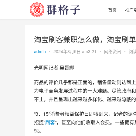
首页
推广
淘宝刷客兼职怎么做，淘宝刷单
admin
•
2024年3月5日 am3:21
•
网络资讯
•
阅读
光明网记者 吴晋娜
商品的评价几乎都是正面的，销售量动则达到上
为电子商务发展过程中的一大难题。尽管政府和
不止，并且呈现出越来越多样化、越来越隐蔽的
“3．15”消费者权益保护日即将到来，记者的
招揽“
刷客
”，甚至向他们收取入会费。一些拥
惊。