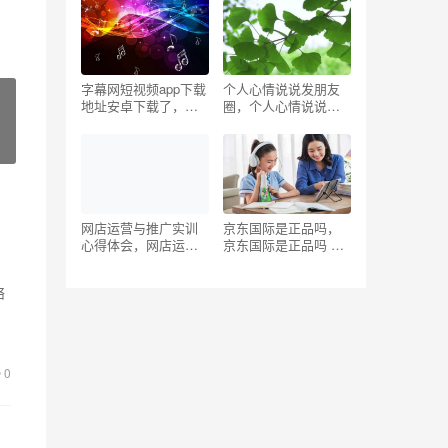
宝妈？
字幕网短视频app下载
个人心情说说发朋友
地址安卓下载了，字
圈，个人心情说说发
幕网短视频app下载地
朋友圈短句？
址安卓下载了没有？
网店运营与推广实训
京东国际是正品吗，
心得体会，网店运营
京东国际是正品吗 感
与推广实训心得体会
觉很便宜？
300字？
络
从
0