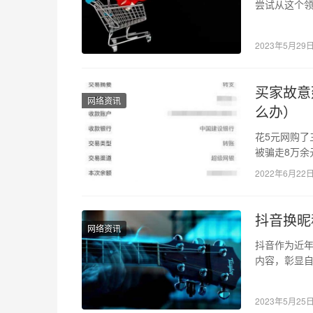
尝试从这个
钱，以及真
2023年5月29
买家故意
网络资讯
么办）
花5元网购了
被骗走8万余
观音竹，花费
2022年6月22
抖音换昵
网络资讯
抖音作为近
内容，彰显
性的重要元
2023年5月25