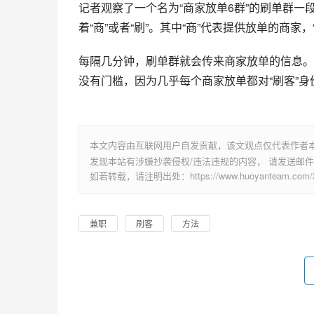
记者观察了一个名为“商家放单6群”的刷单群
着“商”或者“刷”。其中“商”代表提供放单的商家
每隔几分钟，刷单群就会传来商家放单的信息。然
没有门槛，因为几乎每个商家放单都对“刷客”
本文内容由互联网用户自发贡献，该文观点仅代表作者
发现本站有涉嫌抄袭侵权/违法违规的内容， 请发送邮件至 su
如若转载，请注明出处：https://www.huoyanteam.com/34
兼职
刷客
方法