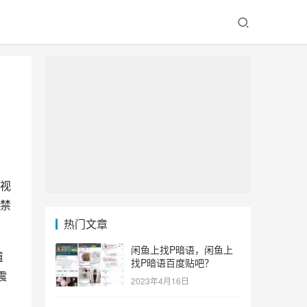
视
禁
热门文章
闲鱼上找P暗语，闲鱼上
道
找P暗语百度贴吧？
震
2023年4月16日