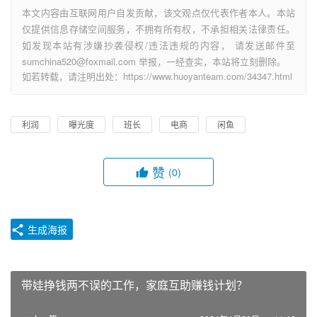
本文内容由互联网用户自发贡献，该文观点仅代表作者本人。本站
仅提供信息存储空间服务，不拥有所有权，不承担相关法律责任。
如发现本站有涉嫌抄袭侵权/违法违规的内容， 请发送邮件至
sumchina520@foxmail.com 举报，一经查实，本站将立刻删除。
如若转载，请注明出处：https://www.huoyanteam.com/34347.html
利润
曝光度
班长
电商
闲鱼
赞
(0)
生成海报
带娃挣钱两不误的工作，家庭互助赚钱计划？