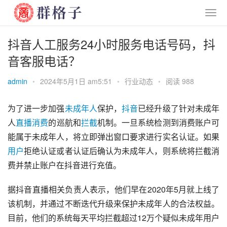
抖音人工服务24小时服务电话号码，抖
音客服电话？
admin
•
2024年5月1日 am5:51
•
行业动态
•
阅读 988
为了进一步加强
未成年人
保护，
抖音
已经升级了针对未成年
人
直播
消费
的巡航和
拦截
机制。一旦系统检测到消费账户可
能属于未成年人，将立即弹出窗口要求进行实名认证。如果
用户
拒绝认证或者认证后确认为未成年人，则系统将拦截消
费并禁止账户在抖音进行充值。
据抖音直播相关负责人表示，他们早在2020年5月就上线了
该机制，并通过不断迭代升级来保护未成年人的合法权益。
目前，他们的系统每天平均拦截超过12万个疑似未成年用户