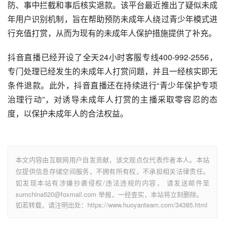
防、事中拦截和事后核实退款。该平台最近推出了疑似未成
年用户识别机制，旨在帮助预防未成年人绕过青少年模式进
行充值打赏，从而为现有的未成年人保护措施提供了补充。
抖音直播已经开设了全天24小时客服专线400-992-2556，
专门处理已经发生的未成年人打赏问题，并且一经核实即无
条件退款。此外，抖音直播还在持续进行“青少年保护专项
治理行动”，对诱导未成年人打赏的主播采取零容忍的态
度，以保护未成年人的合法权益。
本文内容由互联网用户自发贡献，该文观点仅代表作者本人。本站
仅提供信息存储空间服务，不拥有所有权，不承担相关法律责任。
如发现本站有涉嫌抄袭侵权/违法违规的内容， 请发送邮件至
sumchina520@foxmail.com 举报，一经查实，本站将立刻删除。
如若转载，请注明出处：https://www.huoyanteam.com/34385.html