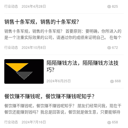
识。 提升抖音口碑分主要需要关注商品口碑、内容口碑和服务口碑
行业动态
2024年4月28日
825
三个方…
销售十条军规，销售的十条军规？
销售十条军规，销售的十条军规？ 首要原则：要明确，你所进入的
是一个注重实际效果的公司，请通过你的成绩来证明自己。 在每个
企业中，总能够找到那些具备坚定价值观并全心投入工作的销售团
行业动态
2024年10月8日
672
队…
陌陌赚钱方法，陌陌赚钱方法技
巧？
2024年6月25日
668
餐饮赚不赚钱呢，餐饮赚不赚钱呢知乎？
餐饮赚不赚钱呢，餐饮赚不赚钱呢知乎？ 朋友们经常问我，现在干
餐饮还能赚到钱吗？我总是回答说，餐饮就是做生意，只要能够持
续经营的生意肯定是能够赚钱的。相反，赚不到钱的生意自然也难
行业动态
2024年7月16日
658
以长…