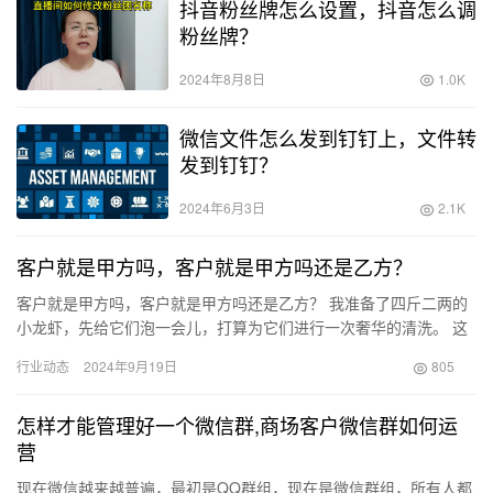
抖音粉丝牌怎么设置，抖音怎么调
粉丝牌？
2024年8月8日
1.0K
微信文件怎么发到钉钉上，文件转
发到钉钉？
2024年6月3日
2.1K
客户就是甲方吗，客户就是甲方吗还是乙方？
客户就是甲方吗，客户就是甲方吗还是乙方？ 我准备了四斤二两的
小龙虾，先给它们泡一会儿，打算为它们进行一次奢华的清洗。 这
位顾客上次搓澡是什么时候？我为贵客们搓得干干净净，他们都非
行业动态
2024年9月19日
805
常…
怎样才能管理好一个微信群,商场客户微信群如何运
营
现在微信越来越普遍，最初是QQ群组，现在是微信群组，所有人都