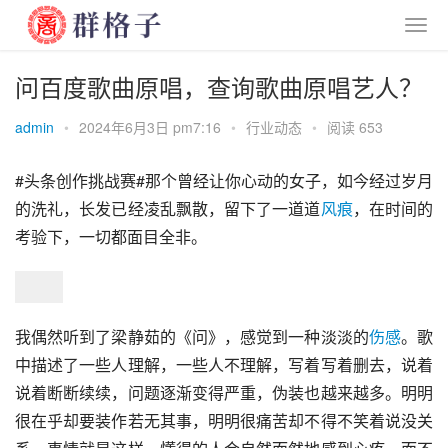
问百度歌曲原唱，查询歌曲原唱艺人？
admin
•
2024年6月3日 pm7:16
•
行业动态
•
阅读 653
#头条创作挑战赛#那个曾经让你心动的女子，如今经过岁月
的洗礼，长发已经凌乱飘散，留下了一道道
风痕
，在时间的
考验下，一切都面目全非。
我偶然听到了梁静茹的《问》，感觉到一种淡淡的
伤感
。歌
中描述了一些人理解，一些人不理解，写着写着删去，说着
说着断断续续，问题逐渐变得严重，伪装也越来越多。明明
很在乎却要装作若无其事，明明很痛苦却不得不笑着说没关