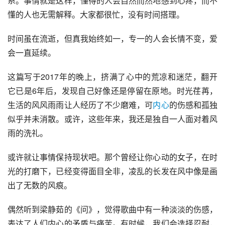
系。事情就是这样，懂得的人会自然而然地感到心疼，而不
懂的人也无需解释。大家都很忙，没有时间搭理。
时间虽在流逝，但真我始终如一，专一的人会长情不变，爱
会一直延续。
这篇写于2017年的晚上，挤满了心中的荒凉和迷茫，翻开
它已是6年后，发现自己好像还是停留在原地。时光荏苒，
生活的风风雨雨让人经历了不少磨难，可
内心
的伤感和孤独
似乎并未消散。或许，这些年来，我还是独自一人面对着风
雨的洗礼。
或许就让事情保持现状吧。那个曾经让你心动的女子，在时
光的打磨下，已经变得面目全非，凌乱的长发在风中像是画
出了无数的风痕。
偶然听到梁静茹的《问》，觉得歌曲中有一种淡淡的伤感，
表达了人们内心的矛盾与痛苦。有时候，我们会选择忍耐，