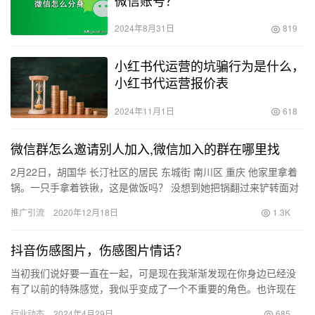
微信账号？
2024年8月31日
819
小红书代运营的坑骗行为是什么，
小红书代运营报价表
2024年11月1日
618
微信群怎么邀请别人加入,微信加入的群在哪里找
2月22日，胡国华 长汀社区的居民 东城街 南川区 重庆 他家里拿着
锅。一只手拿着铁锹，这是做饭吗？ 没想到她把锅翻过来铲转面对
手机镜头，在打锅底时一边喊“你好居民，今天我又跳了！…
推广引流
2020年12月18日
1.3K
抖音伤感图片，伤感图片情话？
当初我们说好要一直在一起，可是现在我渐渐发现在你身边已经没
有了以前的特殊感觉，我似乎变成了一个不重要的角色。也许现在
是时候离开了吧。 我曾以为爱情就是一辈子都可以在你的身边和你
行业动态
2024年4月29日
685