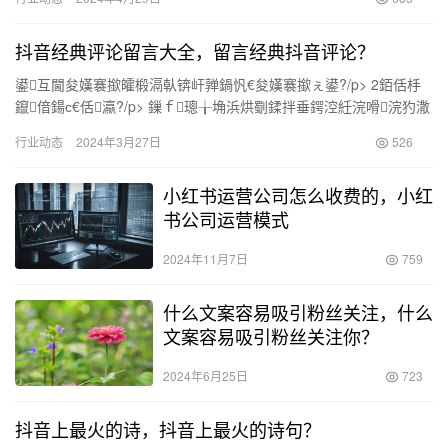
朝夕…
抖音经典评论留言大全，留言经典抖音评论？
鍙互閫夋嫨褰撳皬椴滆倝锛屽亸鍋忛€夋嫨褰撳ぇ鍙?/p> 2銆佸杽
鑹偣鍚с€佸瀛?/p> 鏁ｆ璁╁埆浜烘劅鍒拌垂鍔涳紝浣嗗浣犳潵
璇存槸閿荤偧瀛╁瓙[鎹傝劯] 瑕…
行业动态
2024年3月27日
526
小红书运营公司怎么收费的，小红
书公司运营模式
2024年11月7日
759
什么文案容易吸引粉丝关注，什么
文案容易吸引粉丝关注你？
2024年6月25日
723
抖音上最火的诗，抖音上最火的诗句？