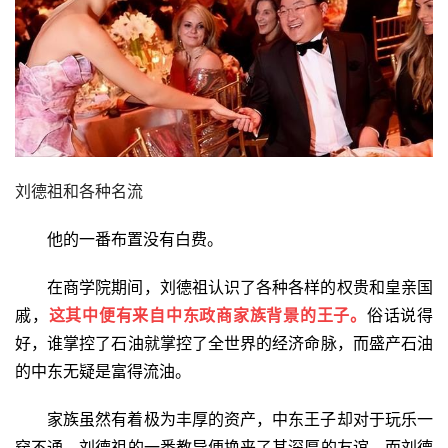
刘德祖和各种名流
他的一番布置没有白费。
在商学院期间，刘德祖认识了各种各样的权贵和皇亲国
戚，
这其中便有来自
中东
政商家族背景的王子。
俗话说得
好，谁掌控了石油就掌控了全世界的经济命脉，而盛产石油
的中东无疑是富得流油。
家族虽然有着极为丰厚的资产，中东王子却对于玩乐一
窍不通。刘德祖的一番教导便换来了其深厚的友谊，而刘德