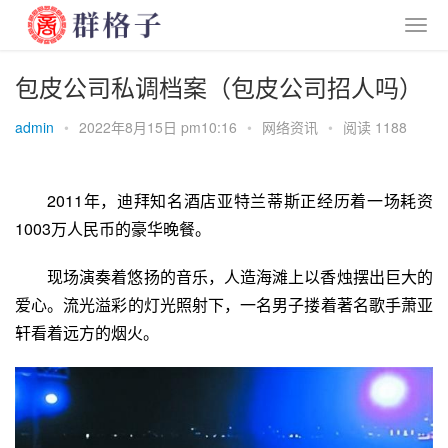
包皮公司私调档案（包皮公司招人吗）
admin
•
2022年8月15日 pm10:16
•
网络资讯
•
阅读 1188
2011年，
迪拜
知名酒店亚特兰蒂斯正经历着一场耗资
1003万人民币的豪华晚餐。
现场演奏着悠扬的音乐，人造海滩上以香烛摆出巨大的
爱心。流光溢彩的灯光照射下，一名男子搂着著名歌手
萧亚
轩
看着远方的烟火。