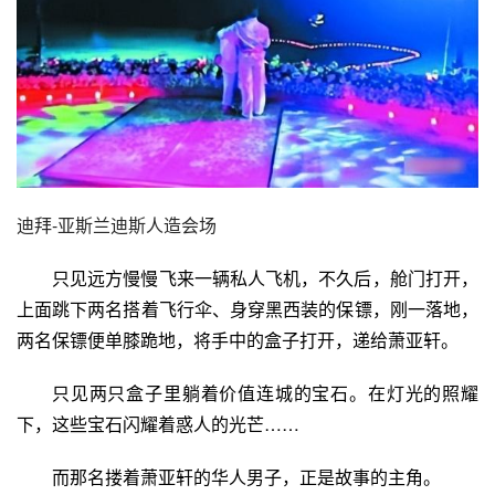
迪拜-亚斯兰迪斯人造会场
只见远方慢慢飞来一辆私人飞机，不久后，舱门打开，
上面跳下两名搭着
飞行伞
、身穿黑西装的保镖，刚一落地，
两名保镖便单膝跪地，将手中的盒子打开，递给萧亚轩。
只见两只盒子里躺着价值连城的宝石。在灯光的照耀
下，这些宝石闪耀着惑人的光芒……
而那名搂着萧亚轩的华人男子，正是故事的主角。