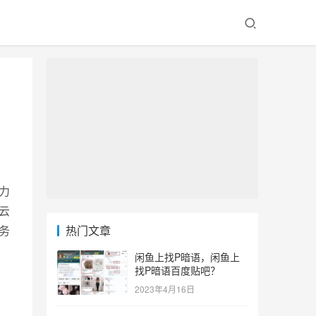
力
云
务
热门文章
闲鱼上找P暗语，闲鱼上
找P暗语百度贴吧？
2023年4月16日