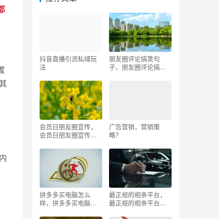
都
抖音直播引流私域玩
朋友圈评论搞笑句
法
子，朋友圈评论搞笑
置
句子美女？
其
会员日朋友圈宣传，
广告营销，营销策
会员日朋友圈宣传文
略？
案？
内
拼多多买电脑怎么
最正规的相亲平台，
样，拼多多买电脑怎
最正规的相亲平台是
么样可靠吗？
哪个？