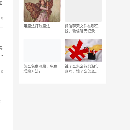
空
理
0
用魔法打败魔法
微信聊天文件在哪里
找，微信聊天记录保
存路径？
卖
品
怎么免费涨粉，免费
饿了么怎么解绑淘宝
增粉方法？
账号，饿了么怎么解
0
绑淘宝账号可以绑定
其他账号吗？
向