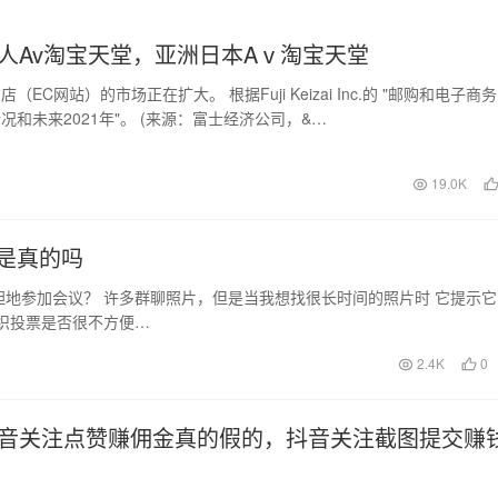
人Av淘宝天堂，亚洲日本Aⅴ淘宝天堂
（EC网站）的市场正在扩大。 根据Fuji Keizai Inc.的 "邮购和电子商务
况和未来2021年"。 (来源：富士经济公司，&…
19.0K
是真的吗
地参加会议？ 许多群聊照片，但是当我想找很长时间的照片时 它提示它
织投票是否很不方便…
2.4K
0
音关注点赞赚佣金真的假的，抖音关注截图提交赚