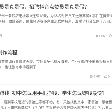
员是真是假，招聘抖音点赞员是真是假？
，郑州一餐饮店老板娘 #连续12天，为68名封控员工送隔离餐# 事件在抖音“
商报、顶端新闻、民生频道等多家主流媒体报道，温暖了抖音全网千万网
发…
7日
1.2K
制作流程
教育培训行业依然火爆，市场竞争也愈发激烈，企业们都在不断积极探索
熟，也让教育市场看到了…
1.0K
0
赚钱_初中怎么用手机挣钱，学生怎么赚钱最快？
生，看到学校附近的餐馆生意都不错，有一天他找到其中一家餐馆，跟老
带几个人来吃饭能给打个折吗？老板也是为揽住顾客就爽快的说：打八五