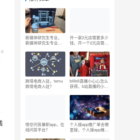
新媒体研究生专业，
开一家2元店需要多少
新媒体研究生专业排
钱，开一个2元店需要
名？
多少钱？
0
跨境电商入驻，temu
bilibili直播小心心怎么
跨境电商入驻？
获得，b站直播的小心
心有限制吗？
钱
悟空问答兼职app，在
个人接app推广单去哪
线问答平台？
里接，个人接app推广
单去哪里接2020？