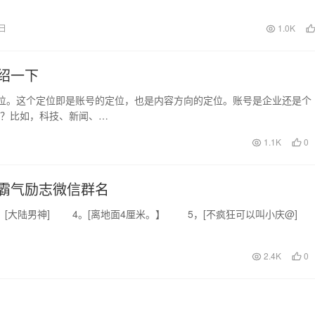
学生就跟老板说：“…
8日
1.0K
绍一下
定位。这个定位即是账号的定位，也是内容方向的定位。账号是企业还是个
块？比如，科技、新闻、…
1.1K
0
霸气励志微信群名
[大陆男神] 4。[离地面4厘米。】 5，[不疯狂可以叫小庆@
2.4K
0