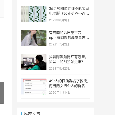
3d走势图带连线图彩宝网
电脑版（3d走势图带连线
图彩宝网手机版）
2022年6月9日
有肉肉的高质量古言
np（有肉肉的高质量古言
np推荐）
2022年7月2日
抖音阿黑颜网红有哪些，
抖音上的阿黑颜是谁？
2023年5月23日
4个人的微信群名字搞笑,
两男两女四个人的群名
2020年11月4日
推荐文章