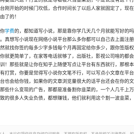
台刚开始的时候门坎低，合作时间长了以后人家就固定了，现在
由了的！
你
学费
的，都知道写小说，那是靠你学几天几个月就能写好的吗
。真想写小说现在网络小说平台那么多你都可以自己去上面注册
然就找你签约每多少字多钱每个月再固定给你多少，跟你签版权
你就更简单了，在家等电话就够了，出版社，影视公司啥的都会
训！那些就是让你在知乎上随便写点让平台有东西就行，那根本
有打赏，你要是觉得写小说你文笔不行，可以写点小文章在平台
台也会给你钱，如果你的文章浏览量很大的话平台还会在你的文
那些什么变现的广告，那都是准备割你韭菜的，一个人几千上万
致的很多人失业负债，都想赚钱，他们就利用这个割一波韭菜，
本人。本站仅提供信息存储空间服务，不拥有所有权，不承担相关法律责任。如