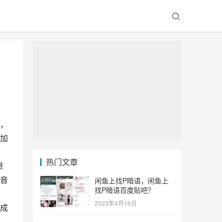
，
加
热门文章
想
音
闲鱼上找P暗语，闲鱼上
找P暗语百度贴吧？
2023年4月16日
成