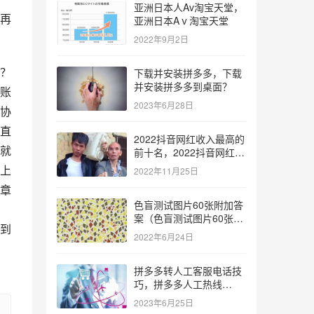
亚洲日本人Av淘宝天堂，
再
亚洲日本Aⅴ淘宝天堂
2022年9月2日
？
下载并安装拼多多，下载
并安装拼多多到桌面？
账
2023年6月28日
协
直
2022抖音网红收入最高的
就
前十名，2022抖音网红收
入最高的前十名有哪些？
上
2022年11月25日
章
色盲测试图片60张附加答
案（色盲测试图片60张复
到
杂）
2022年6月24日
拼多多转人工客服电话技
巧，拼多多人工热线
9541344？
2023年6月25日