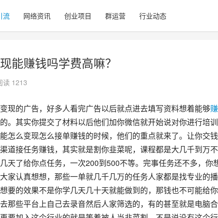
引流
网络资讯
创业项目
群运营
行业动态
现能赚钱吗学费高嘛？
阅读 1213
变现的广告，好多人看完广告以后就点进去填写资料想着能够
赚
的。其实你提交了材料以后他们加你微信就开始说对你进行培训
能怎么变现怎么接单赚钱的时候，他们的重点就来了。让你交钱
渠道接任务赚钱，其实就是割你韭菜呢，课程都是大几千到万不
天了给你点任务，一次200到500不等。完事任务还不多，你
大家认真想想，那些一单就几千几万的任务人家都是找专业的播
想要的效果不是你学几天几十天就能做到的，那钱也不可能给你
去那些平台上自己去录音然后人家筛选的，有的甚至就是电脑合
再要加入这个行业的就是等着被人当韭菜割，不是说没有这个行