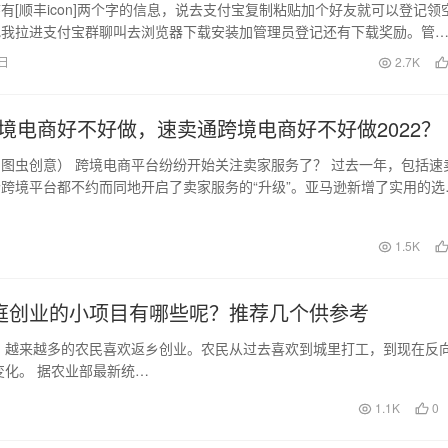
有[顺丰icon]两个字的信息，说去支付宝复制粘贴加个好友就可以登记领
把我拉进支付宝群聊叫去浏览器下载安装加管理员登记还有下载奖励。管
小惠甜头就…
2日
2.7K
境电商好不好做，速卖通跨境电商好不好做2022？
图虫创意） 跨境电商平台纷纷开始关注卖家服务了？ 过去一年，包括速
跨境平台都不约而同地开启了卖家服务的“升级”。亚马逊新增了实用的选
卖通今年动…
日
1.5K
庭创业的小项目有哪些呢？推荐几个供参考
，越来越多的农民喜欢返乡创业。农民从过去喜欢到城里打工，到现在反
化。 据农业部最新统…
1.1K
0