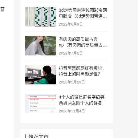
普
3d走势图带连线图彩宝网
电脑版（3d走势图带连线
图彩宝网手机版）
2022年6月9日
有肉肉的高质量古言
np（有肉肉的高质量古言
np推荐）
2022年7月2日
抖音阿黑颜网红有哪些，
抖音上的阿黑颜是谁？
2023年5月23日
4个人的微信群名字搞笑,
两男两女四个人的群名
2020年11月4日
推荐文章