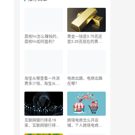
荔枝fm怎么赚钱的，
黄金一钱是3.75克还
荔枝fm如何盈利？
是3.25克现在的黄金
多少钱一克（中国黄
金一钱是3.75克还是
3.25克）
淘宝从哪里看一共消
电商出路，电商出路
费多少钱，淘宝从哪
在哪？
里看一共消费多少钱
手机版？
互联网银行排名19
跨境电商怎么开店
家，互联网银行排名
铺，个人跨境电商怎
前十？
么开店铺？