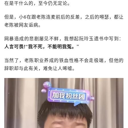
在是干什么的，至今仍无定论。
但是，小6在跟老陈连麦前后的反差，之后的嘚瑟，都让
老陈被网友诟病。
网暴造成的悲剧屡见不鲜，我想起
阮玲玉
遗书中写到：
人言可畏!“我不死，不能明我冤。”
当然了，老陈职业养成的铁血性格不会走极端，但他的
辞职却与此有关，难免让人唏嘘。