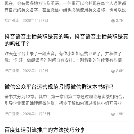
现在，会有很多地方涉及英语，一件事可以合并现在每个人通常都
有自己的英文名字，甚至微信小组也必须使用英文名称，也可以说
这是西方风格的体现，但是也有很多人在这方面不擅长。英文的微
推广引流
2020年11月7日
3.7K
信群组…
抖音语音主播兼职是真的吗，抖音语音主播兼职是真
的吗知乎？
昨天在平台上录了一段声音，有位小姐姐点赞评论了，并私信了
我：“你好，做朗读吗？时间自有安排。” 刚看到的时候我有些懵，
不知道是什么意思。 后来小姐姐发语音解释了一下，他们是做平台
推广引流
2022年11月2日
2.0K
配…
微信公众平台运营规范,引爆微信群这本书好吗
全书共分为12章。其中：第一章和第二章通过理论与实战相结合，
引导企业家正确理解微信群，初步了解如何通过微信小组开展业
务。第3章介绍了建立微信小组的基础知识，只有准确定位，换取未
推广引流
2020年11月26日
1.9K
来的…
百度知道引流推广的方法技巧分享