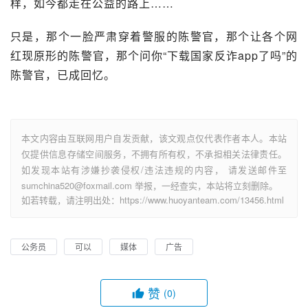
样，如今都走在公益的路上……
只是，那个一脸严肃穿着警服的陈警官，那个让各个网
红现原形的陈警官，那个问你“下载国家反诈app了吗”的
陈警官，已成回忆。
本文内容由互联网用户自发贡献，该文观点仅代表作者本人。本站
仅提供信息存储空间服务，不拥有所有权，不承担相关法律责任。
如发现本站有涉嫌抄袭侵权/违法违规的内容， 请发送邮件至
sumchina520@foxmail.com 举报，一经查实，本站将立刻删除。
如若转载，请注明出处：https://www.huoyanteam.com/13456.html
公务员
可以
媒体
广告
赞
(0)