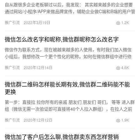
自从跟很多企业老板聊过以后，我发现： 其实越来越多的企业想要
通过网站/小程序/APP来做品牌宣传，辅助企业做C端和B端的用户管
理，然而成都拥有太多家可以做软件开发的外包团队，那么我…
推广引流
2022年3月19日
1.2K
微信怎么改名字和昵称,微信群昵称怎么改名字
微信作为联系方式，现在被越来越多的人使用，有时我们加入微信
小组后，我想修改一个更个性化的昵称。如何在微信群组中进行修
改？今天我将与您分享如何在微信群组中快速修改您的昵称 手机 1
推广引流
2020年12月14日
4.6K
个…
微信群二维码怎样能长期有效,微信群二维码能不能
更换
第一步：直接拉 拉你所有的亲戚 朋友们 朋友们 哥们， 等等 进入群
组（微信无需一次验证即可直接将40个人拉入群组），在拉人之前
您可以私下告诉他们，您也可以直接拉小组，然后在小组…
推广引流
2020年12月12日
1.9K
微信加了客户后怎么聊,微信群卖东西怎样营销