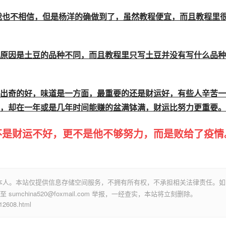
等学生下自习能卖200份，15元一份能卖3000元，9.30结束
一天的毛收入5000多。
洋的生意比他们好，运气成分很大，之后干了一年多赚了100多
来了，动不动就封街封城，很多人失业，做小生意的倒闭了，还
区居家隔离。
贷每月3000多，摊位租金每月300，一家人吃喝都是钱，可以