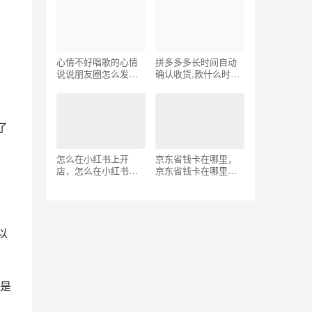
佣金5）
心情不好唱歌的心情
拼多多多长时间自动
说说朋友圈怎么发，
确认收货,款什么时候
心情不好唱歌发朋友
到，拼多多多长时间
圈的句子？
自动确认收货？
了
怎么在小红书上开
京东省钱卡在哪里，
店，怎么在小红书上
京东省钱卡在哪里找
开店铺卖货？
入口？
以
是