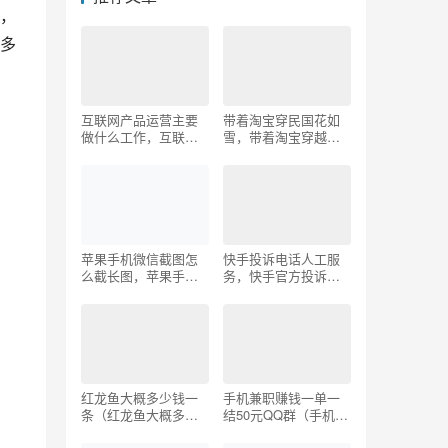
，
多
互联网产品运营主要
带着淘宝穿民国花如
做什么工作，互联网
雪，带着淘宝穿越民
产品运营主要做什么
国？
的？
苹果手机微信截图怎
快手投诉电话人工服
么截长图，苹果手机
务，快手官方投诉电
微信截图怎么截长图
话24小时服务电话
片？
红龙鱼大概多少钱一
手机兼职赚钱一单一
条（红龙鱼大概多少
结50元QQ群（手机兼
钱一斤）
职赚钱一单一结50元