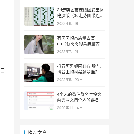
3d走势图带连线图彩宝网
电脑版（3d走势图带连线
图彩宝网手机版）
2022年6月9日
有肉肉的高质量古言
np（有肉肉的高质量古言
np推荐）
2022年7月2日
抖音阿黑颜网红有哪些，
目
抖音上的阿黑颜是谁？
2023年5月23日
4个人的微信群名字搞笑,
两男两女四个人的群名
2020年11月4日
推荐文章