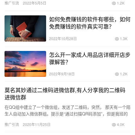
推广引流
2022年5月5日
1.2K
如何免费赚钱的软件有哪些，如何
免费赚钱的软件真实可靠？
2022年10月28日
1.3K
怎么开一家成人用品店详细开店步
骤解答？
2022年9月18日
1.2K
莫名其妙通过二维码进微信群,有人分享我的二维码
进微信群
在QQ组中建立了一个微信组，发送了二维码，突然， 那天有一个陌
生人自动加入微信群组。提示是“通过扫描QR码添加”，但是我班的
QR码没有泄漏， 这个人被清除后 不同的陌生人继续进入群…
推广引流
2020年11月25日
4.0K