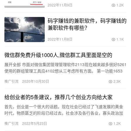
2022年11月9日
1.2K
码字赚钱的兼职软件，码字赚钱的
兼职软件有哪些？
2022年11月8日
1.1K
微信群免费升级1000人,微信群工具里面是空的
展开全部 市面对微信集团管理管理软件2113现在越来越多很好5261
使用的群组管理工具应4102想从三考虑所有方面。 第一功能1653
上，像46位助手有组管理和智能应用两个模块。小…
推广引流
2020年10月30日
2.3K
给创业者的5条建议，推荐几个创业方向给大家
首先，创业是一个很大的话题。现在社会已经过了飞速发展的黄金
时代，物质匮乏的阶段已经过去。社会涉及各行各业，寡头政治加
速。轻松赚钱很难，尤其是年轻人创业，会越来越难。不是没有机
推广引流
2022年5月23日
1.2K
会，而…