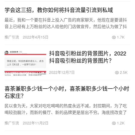
学会这三招，教你如何将抖音流量引流到私域
最近，我和一个要在抖音上投入广告的商家聊天，他现在是要请抖
音上已经有上万粉丝的达人给他的门店做宣传，然后他认为做了抖
音就不必要做私域了，觉得做抖音给他带来的流量已经够了，在我
推广引流
2022年4月15日
1.7K
看来他…
抖音吸引粉丝的背景图片，2022
抖音吸引粉丝的背景图片？
2022年12月7日
2.5K
喜茶兼职多少钱一个小时，喜茶兼职多少钱一个小时
石家庄？
民以食为天，大家对吃吃喝喝的热度永远不减，封控期间，为了吃
喝较劲脑汁，而新的餐厅、新的品牌更是层出不穷。海底捞改变了
大家对火锅的看法，原来可以为了享受服务可以来吃火锅。以前总
推广引流
2022年11月2日
1.2K
觉得炒…