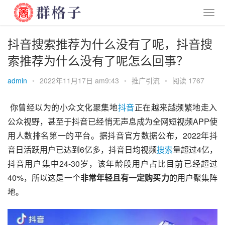
抖音搜索推荐为什么没有了呢，抖音搜
索推荐为什么没有了呢怎么回事？
admin
•
2022年11月17日 am9:43
•
推广引流
•
阅读 1767
 你曾经以为的小众文化聚集地
抖音
正在越来越频繁地走入
公众视野，甚至于抖音已经悄无声息成为全网短视频APP使
用人数排名第一的平台。据抖音官方数据公布，2022年抖
音日活跃用户已达到6亿多，抖音日均视频
搜索
量超过4亿，
抖音用户集中24-30岁，该年龄段用户占比目前已经超过
40%，所以这是一个
非常年轻且有一定购买力
的用户聚集阵
地。