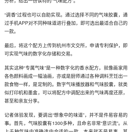
分析，给出一份读特的“气味配方”。
“调香”过程也可以自助实现。通过选择不同的气味胶囊，通
过手机APP对不同种味道进行叠加，即可选出最适合自己的
一款。
最后，将这个配方上传到杭州市文交所，申请专利保护，即
可实现气味的数字化存储和交易。
其实这种“专属气味”是一种数字化的香水配方，就像画家用
各色颜料画成一幅油画，亦或是厨师通过各种调料烹饪出一
款食物一样，是定制的。数字气味播放器和气味胶囊，就类
似打印机和墨盒，可以将配方中调配出来的气味再度还原，
甚至和亲友分享。
记者体验发现，要调出“想象中的味道”，并不是件易容易的
事。首先，气味胶囊有1300多种，且命名非常“意识流”。从
上千种气味中准确选中合适的一款，本来就不是易事。其