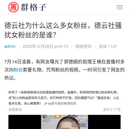
德云社为什么这么多女粉丝，德云社骚
扰女粉丝的是谁？
admin
•
2022年12月28日 pm6:10
•
网络资讯
•
阅读 1127
7月14日凌晨，有网友曝光了
郭德纲
的助理
王楠
在直播时多
次向
粉丝
索要礼物，咒骂粉丝的视频，一时间引发了网友的
热议。