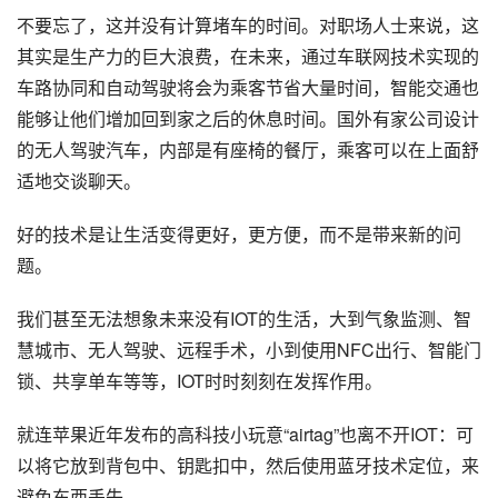
不要忘了，这并没有计算堵车的时间。对职场人士来说，这
其实是生产力的巨大浪费，在未来，通过车联网技术实现的
车路协同和自动驾驶将会为乘客节省大量时间，智能交通也
能够让他们增加回到家之后的休息时间。国外有家公司设计
的无人驾驶汽车，内部是有座椅的餐厅，乘客可以在上面舒
适地交谈聊天。
好的技术是让生活变得更好，更方便，而不是带来新的问
题。
我们甚至无法想象未来没有IOT的生活，大到气象监测、
智
慧城市
、无人驾驶、远程手术，小到使用NFC出行、智能门
锁、共享单车等等，IOT时时刻刻在发挥作用。
就连苹果近年发布的高科技小玩意“
airtag
”也离不开IOT：可
以将它放到背包中、钥匙扣中，然后使用
蓝牙
技术定位，来
避免东西丢失。