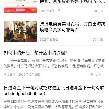
便宜，京东放心购是正品吗放心购
为什么便宜很多？
2023年4月12日
924
跨境电商真实可靠吗，方圆出海跨
境电商真实可靠吗？
2023年8月9日
1.3K
如何申请开店，想开店申请流程？
他一向孝顺，“好啊，开店需要多少钱，我全掏。”母亲说了需要
的数目，他立马把钱转了过去，汇款附言说：“别想着赚钱，开心就
好。” 母亲这店果然不赚钱。隔几个月，母亲就给他打电话…
网络资讯
2022年12月15日
1.1K
日进斗金下一句对联招财进宝（日进斗金下一句对联
bshdddgeebdbdbfbrl）
写在湖南长沙一自建楼违建坍塌致人死伤事件的思考 马克思在《资
本论》中说过一段有关资本的话，大致意思是，资本投入获利的比