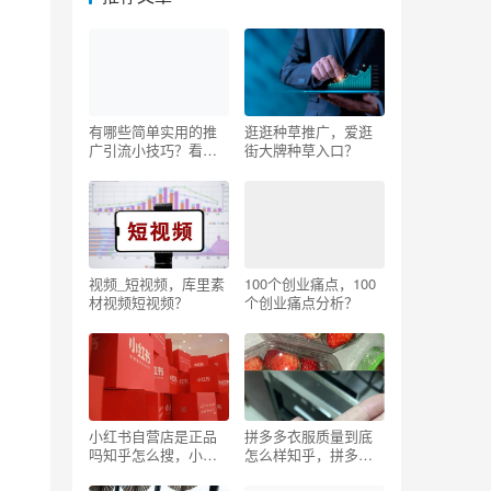
有哪些简单实用的推
逛逛种草推广，爱逛
广引流小技巧？看看
街大牌种草入口？
您都知道吗？
视频_短视频，库里素
100个创业痛点，100
材视频短视频？
个创业痛点分析？
小红书自营店是正品
拼多多衣服质量到底
吗知乎怎么搜，小红
怎么样知乎，拼多多
书自营的东西是正品
衣服质量到底怎么样