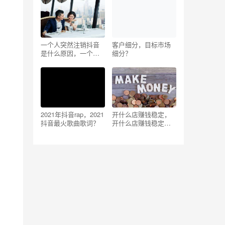
吗_知乎？
知乎推荐？
一个人突然注销抖音
客户细分，目标市场
是什么原因，一个人
细分？
突然注销抖音是什么
原因造成的？
2021年抖音rap，2021
开什么店赚钱稳定，
抖音最火歌曲歌词？
开什么店赚钱稳定女
生？