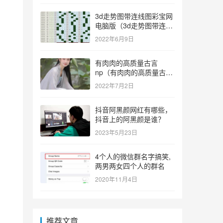
3d走势图带连线图彩宝网
电脑版（3d走势图带连线
图彩宝网手机版）
2022年6月9日
有肉肉的高质量古言
np（有肉肉的高质量古言
np推荐）
2022年7月2日
抖音阿黑颜网红有哪些，
抖音上的阿黑颜是谁？
2023年5月23日
4个人的微信群名字搞笑,
两男两女四个人的群名
2020年11月4日
推荐文章