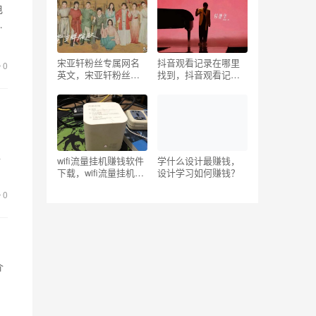
电
宋亚轩粉丝专属网名
抖音观看记录在哪里
0
英文，宋亚轩粉丝专
找到，抖音观看记录
属网名英文名？
在哪里找出来？
格
wifi流量挂机赚钱软件
学什么设计最赚钱，
下载，wifi流量挂机赚
设计学习如何赚钱？
的
钱软件下载安装？
0
介
极