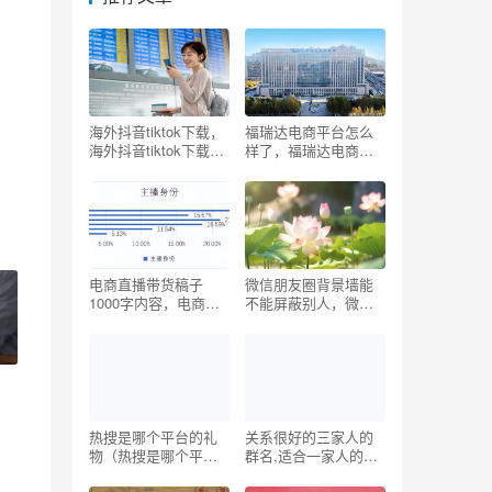
海外抖音tiktok下载，
福瑞达电商平台怎么
海外抖音tiktok下载官
样了，福瑞达电商平
网？
台怎么样了啊？
电商直播带货稿子
微信朋友圈背景墙能
1000字内容，电商直
不能屏蔽别人，微信
播带货稿子1000字大
背景墙可以指定人可
全？
见吗？
热搜是哪个平台的礼
关系很好的三家人的
物（热搜是哪个平台
群名,适合一家人的微
直播）
信群名