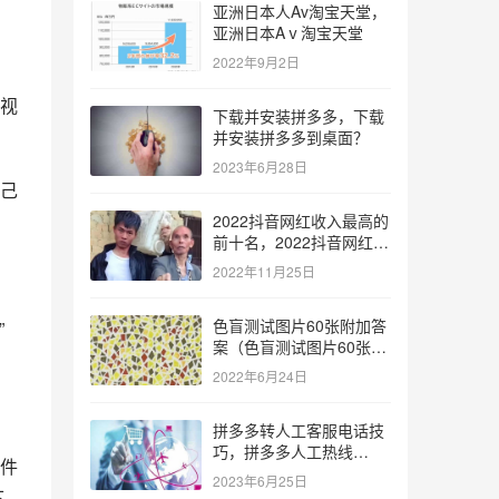
亚洲日本人Av淘宝天堂，
亚洲日本Aⅴ淘宝天堂
2022年9月2日
视
下载并安装拼多多，下载
并安装拼多多到桌面？
2023年6月28日
己
2022抖音网红收入最高的
前十名，2022抖音网红收
入最高的前十名有哪些？
2022年11月25日
色盲测试图片60张附加答
”
案（色盲测试图片60张复
杂）
2022年6月24日
拼多多转人工客服电话技
巧，拼多多人工热线
件
9541344？
2023年6月25日
下