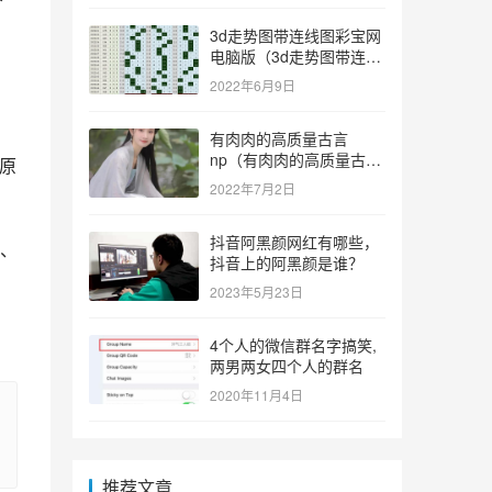
3d走势图带连线图彩宝网
电脑版（3d走势图带连线
图彩宝网手机版）
2022年6月9日
有肉肉的高质量古言
np（有肉肉的高质量古言
原
np推荐）
2022年7月2日
抖音阿黑颜网红有哪些，
、
抖音上的阿黑颜是谁？
2023年5月23日
4个人的微信群名字搞笑,
两男两女四个人的群名
2020年11月4日
推荐文章