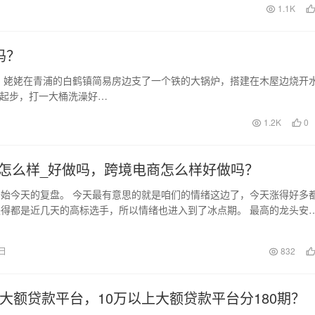
日
1.1K
吗？
。姥姥在青浦的白鹤镇简易房边支了一个铁的大锅炉，搭建在木屋边烧开
钱起步，打一大桶洗澡好…
1.2K
0
怎么样_好做吗，跨境电商怎么样好做吗？
始今天的复盘。 今天最有意思的就是咱们的情绪这边了，今天涨得好多
得都是近几天的高标选手，所以情绪也进入到了冰点期。 最高的龙头安
下小弟们了，今…
2日
832
上大额贷款平台，10万以上大额贷款平台分180期？