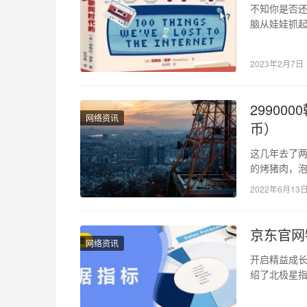
不知你是否还
脑从娃娃抓起
世纪，互联
2023年2月7日
29900
网络资讯
币）
这几年去了两
的烤猪肉，
印象。 所以
2022年6月13
京东官网
网络资讯
开启精益成长
绍了北极星
星指标开展