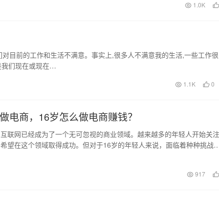
日
1.0K
对目前的工作和生活不满意。事实上,很多人不满意我的生活,一些工作很
是我们现在或现在…
1.1K
0
么做电商，16岁怎么做电商赚钱？
，互联网已经成为了一个无可忽视的商业领域。越来越多的年轻人开始关
希望在这个领域取得成功。但对于16岁的年轻人来说，面临着种种挑战
16岁怎么做电…
日
917