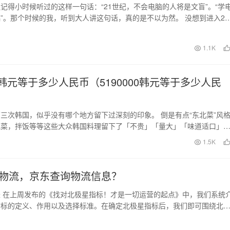
记得小时候听过的这样一句话：“21世纪，不会电脑的人将是文盲”。“学
”。那个时候的我，听到大人讲这句话，真的是不以为然。 没想到进入21
网真的铺…
1.1K
00韩元等于多少人民币（5190000韩元等于多少人民
三次韩国，似乎没有哪个地方留下过深刻的印象。 倒是有点“东北菜”风
泡菜，拌饭等等这些大众韩国料理留下了「不贵」「量大」「味道适口」
我认为韩国有…
日
1.5K
物流，京东查询物流信息？
 在上周发布的《找对北极星指标！才是一切运营的起点》中，我们系统
指标的定义、作用以及选择标准。在确定北极星指标后，我们即可围绕北
一系列的运营工作…