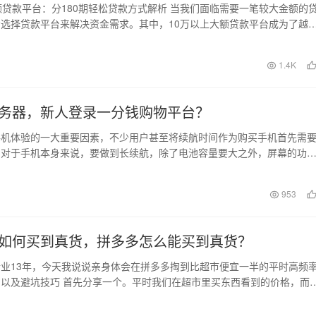
额贷款平台：分180期轻松贷款方式解析 当我们面临需要一笔较大金额的
选择贷款平台来解决资金需求。其中，10万以上大额贷款平台成为了越
选。这些平…
日
1.4K
务器，新人登录一分钱购物平台？
手机体验的一大重要因素，不少用户甚至将续航时间作为购买手机首先需
。对于手机本身来说，要做到长续航，除了电池容量要大之外，屏幕的功
功耗以及系统的优化等…
953
如何买到真货，拼多多怎么能买到真货？
业13年，今天我说说亲身体会在拼多多掏到比超市便宜一半的平时高频
以及避坑技巧 首先分享一个。平时我们在超市里买东西看到的价格，而
而且频率比较高…