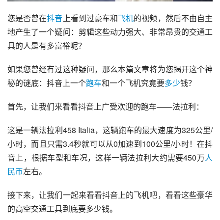
您是否曾在
抖音
上看到过豪车和
飞机
的视频，然后不由自主
地产生了一个疑问：剪辑这些动力强大、非常昂贵的交通工
具的人是有多富裕呢？
如果您曾经有过这种疑问，那么本篇文章将为您揭开这个神
秘的谜底：抖音上一个
跑车
和一个飞机究竟要
多少
钱？
首先，让我们来看看抖音上广受欢迎的跑车——法拉利：
这是一辆法拉利458 Italia，这辆跑车的最大速度为325公里/
小时，而且只需3.4秒就可以从0加速到100公里/小时！在抖
音上，根据车型和车况，这样一辆法拉利大约需要450万
人
民币
左右。
接下来，让我们一起来看看抖音上的飞机吧，看看这些豪华
的高空交通工具到底要多少钱。