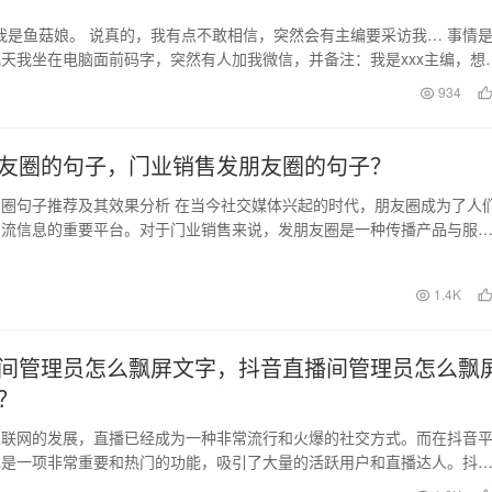
，我是鱼菇娘。 说真的，我有点不敢相信，突然会有主编要采访我… 事情
天我坐在电脑面前码字，突然有人加我微信，并备注：我是xxx主编，想
做公众号…
日
934
友圈的句子，门业销售发朋友圈的句子？
圈句子推荐及其效果分析 在当今社交媒体兴起的时代，朋友圈成为了人
交流信息的重要平台。对于门业销售来说，发朋友圈是一种传播产品与服
是与潜在客户互动…
日
1.4K
间管理员怎么飘屏文字，抖音直播间管理员怎么飘
？
互联网的发展，直播已经成为一种非常流行和火爆的社交方式。而在抖音
也是一项非常重要和热门的功能，吸引了大量的活跃用户和直播达人。抖
到很多的操作和功能…