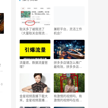
取关多了被限流了
兼职平台，灵活工作
（大量取关会限流
机会？
吗）
流量君，数据流量管
拼多多店铺怎么推广
破
理？
最有效，拼多多店铺
怎么推广最有效花钱
少？
0
金星视频直播下载大
有激情的视频吗，有
禾，金星视频直播下
激情的视频吗在线观
载大禾电视？
看？