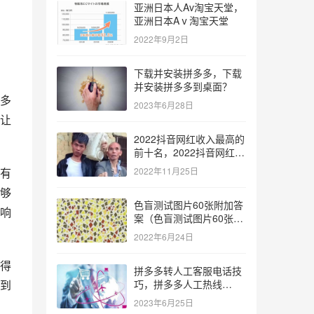
亚洲日本人Av淘宝天堂，
亚洲日本Aⅴ淘宝天堂
2022年9月2日
下载并安装拼多多，下载
并安装拼多多到桌面？
多
2023年6月28日
让
2022抖音网红收入最高的
前十名，2022抖音网红收
入最高的前十名有哪些？
有
2022年11月25日
够
色盲测试图片60张附加答
响
案（色盲测试图片60张复
杂）
2022年6月24日
得
拼多多转人工客服电话技
到
巧，拼多多人工热线
9541344？
2023年6月25日