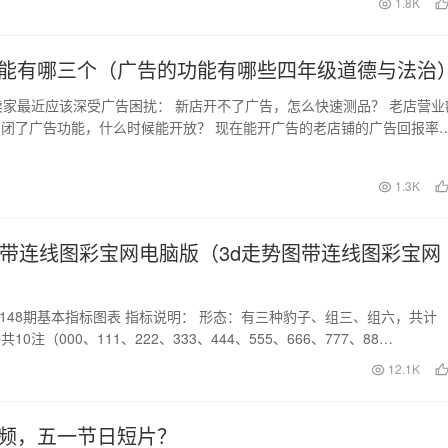
日
1.8K
能有哪三个（广告的功能有哪些四年级道德与法治
g的卖家最近应该深受广告困扰： 新店开不了广告，怎么快速测品？ 老店营业
闭了广告功能，什么时候能开放？ 现在能开广告的老店铺的广告回报率
大部分…
日
1.3K
图带连线图彩宝网电脑版（3d走势图带连线图彩宝网
022148期基本指标图表 指标说明： 形态：有三种豹子、组三、组六，共计
共10注（000、111、222、333、444、555、666、777、88…
12.1K
频，五一节日短片？