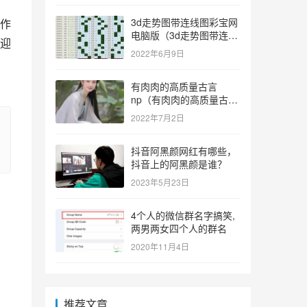
3d走势图带连线图彩宝网
作
电脑版（3d走势图带连线
迎
图彩宝网手机版）
2022年6月9日
有肉肉的高质量古言
np（有肉肉的高质量古言
np推荐）
2022年7月2日
抖音阿黑颜网红有哪些，
抖音上的阿黑颜是谁？
2023年5月23日
4个人的微信群名字搞笑,
两男两女四个人的群名
2020年11月4日
推荐文章