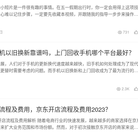
行小短片是一件很有趣的事情。在五一假期出行时，你一定会用得上这项
担心难以记住步骤，一定要先收藏本视频，并跟随我的指导一步步来操作
拍摄五个不同的镜…
1日
731
机以旧换新靠谱吗，上门回收手机哪个平台最好？
发展，人们对于手机的更新换代速度越来越快，旧手机如何处理成为了现
机更替时需要考虑的问题。而手机以旧换新和上门回收成为了最为流行的
多多和哪个平台更可…
日
2.3K
流程及费用，京东开店流程及费用2023？
东开店流程及费用解析 随着电商行业的快速发展，越来越多的商家选择在京
铺来扩大业务范围和市场份额。然而，对于初次接触京东开店的商家来说
店流程和费用…