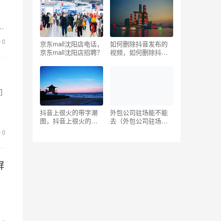
是
采
0
京东mall沈阳店电话，
如何删除抖音发布的
京东mall沈阳店招聘？
视频，如何删除抖音
发布的苹果手机？
们
务
抖音上很火的带字潮
外包公司驻场能不能
图，抖音上很火的带
去（外包公司驻场怎
字潮图壁纸？
么样）
0
屏
平
音