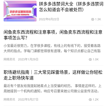
拼多多违禁词大全（拼多多违禁词
怎么知道会不会被处罚）
2022年6月22日
1.3K
闲鱼卖东西流程和注意事项，闲鱼卖东西流程和注意
事项怎么写？
小宝最近很努力，在学很多课程，有线上的有线下的，接受着各路
大师的指点。学每门课都觉得很有道理，每个知识点都让自己有豁
然开朗的感觉。但学着学着就发现一个很严重的问题，不同大师之
网络资讯
2023年1月29日
1.0K
间的观…
职场避坑指南｜三大常见踩雷场景，这样做让你轻松
走上职场快车道
最近有个朋友给我提起她差点上当受骗的经历。 事情是这样的，上
周她接到一个机构的通知，响应号召要来她公司做公益宣传活动，
希望公司积极配合，并发送了文件函，要求她公司认真填写好回执
网络资讯
2022年5月27日
1.2K
函确…