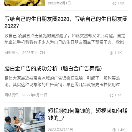
2023年2月1日
1.3K
写给自己的生日朋友圈2020，写给自己的生日朋友圈
2022？
致自己 凌晨五点无征兆的自然醒了，如此突然却又如此清醒。自觉
地拿过手机看看有多少人为自己的生日朋友圈点了赞留了言，欣慰
的关上屏幕竟然发自内心的的笑了。我从什么时候开始这么在意身
网络资讯
2023年1月7日
1.1K
边还…
脑白金广告的成功分析（脑白金广告舞蹈）
相信大家最近被蜜雪冰城的广告语疯狂洗脑，引起了一股购买热
潮。其实这种现象级的广告营销，早在零几年就被史玉柱使用过
了，当时那句今年过节不收礼，收礼只收脑白金。是属于多少人的
网络资讯
2022年8月11日
1.1K
童年记忆，…
短视频如何赚钱的，短视频如何赚
钱的_？
2023年6月30日
1.4K