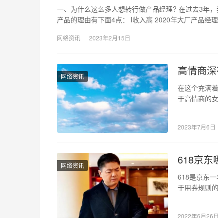
一、为什么这么多人想转行做产品经理? 在过去3年
产品的理由有下面4点： l收入高 2020年大厂产品经
网络资讯
2023年2月15日
高情商深
网络资讯
在这个充满
于高情商的
片将内心的
2023年7月6日
618京
网络资讯
618是京东
于用券规则
618真省钱
2022年6月26