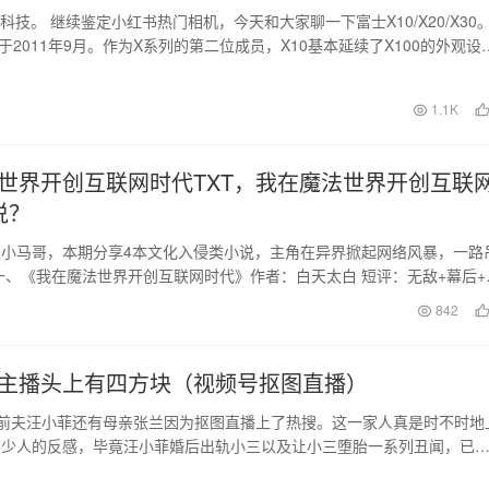
科技。 继续鉴定小红书热门相机，今天和大家聊一下富士X10/X20/X30
布于2011年9月。作为X系列的第二位成员，X10基本延续了X100的外观设
1.1K
世界开创互联网时代TXT，我在魔法世界开创互联
说？
小马哥，本期分享4本文化入侵类小说，主角在异界掀起网络风暴，一路
一、《我在魔法世界开创互联网时代》作者：白天太白 短评：无敌+幕后+
侵+第四…
日
842
主播头上有四方块（视频号抠图直播）
前夫汪小菲还有母亲张兰因为抠图直播上了热搜。这一家人真是时不时地
不少人的反感，毕竟汪小菲婚后出轨小三以及让小三堕胎一系列丑闻，已
群众表示恶心。如…