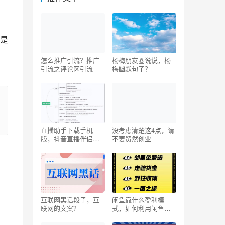
是
怎么推广引流？推广
杨梅朋友圈说说，杨
引流之评论区引流
梅幽默句子？
直播助手下载手机
没考虑清楚这4点，请
版，抖音直播伴侣怎
不要贸然创业
么连接手机？
互联网黑话段子，互
闲鱼靠什么盈利模
联网的文案？
式，如何利用闲鱼赚
钱月入过万？