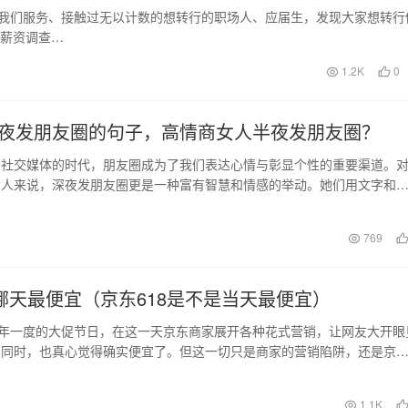
，我们服务、接触过无以计数的想转行的职场人、应届生，发现大家想转行
理薪资调查…
1.2K
0
夜发朋友圈的句子，高情商女人半夜发朋友圈？
着社交媒体的时代，朋友圈成为了我们表达心情与彰显个性的重要渠道。
女人来说，深夜发朋友圈更是一种富有智慧和情感的举动。她们用文字和
感受传递给精心筛选…
769
东哪天最便宜（京东618是不是当天最便宜）
一年一度的大促节日，在这一天京东商家展开各种花式营销，让网友大开眼
的同时，也真心觉得确实便宜了。但这一切只是商家的营销陷阱，还是京
呢？最近出现…
日
1.1K