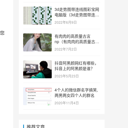
3d走势图带连线图彩宝网
电脑版（3d走势图带连线
图彩宝网手机版）
2022年6月9日
您
有肉肉的高质量古言
np（有肉肉的高质量古言
np推荐）
2022年7月2日
抖音阿黑颜网红有哪些，
抖音上的阿黑颜是谁？
2023年5月23日
4个人的微信群名字搞笑,
两男两女四个人的群名
2020年11月4日
推荐文章