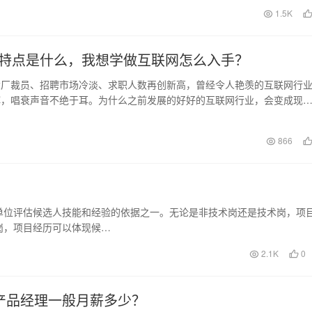
日
1.5K
特点是什么，我想学做互联网怎么入手？
大厂裁员、招聘市场冷淡、求职人数再创新高，曾经令人艳羡的互联网行
辉，唱衰声音不绝于耳。为什么之前发展的好好的互联网行业，会变成现
本文作者对此进行了…
日
866
单位评估候选人技能和经验的依据之一。无论是非技术岗还是技术岗，项
岗，项目经历可以体现候…
2.1K
0
产品经理一般月薪多少？