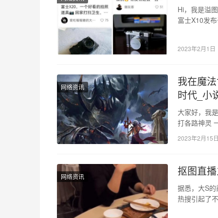
Hi，我是溢图
富士X10发
2023年2月1日
我在魔法
网络资讯
时代_小
大家好，我是
打各路神灵 
马甲+文化入
2023年2月15
抠图直播
网络资讯
据悉，大S的
热搜引起了
让很多吃瓜