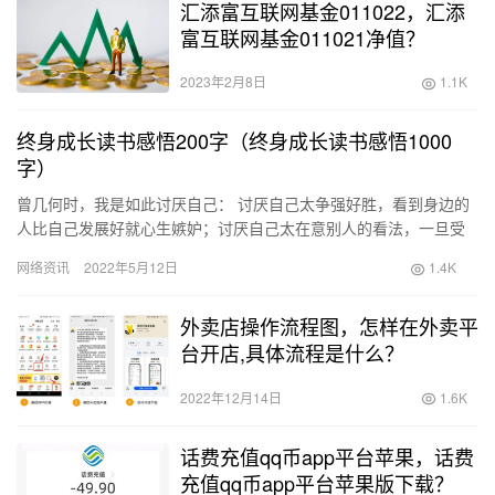
汇添富互联网基金011022，汇添
富互联网基金011021净值？
2023年2月8日
1.1K
终身成长读书感悟200字（终身成长读书感悟1000
字）
曾几何时，我是如此讨厌自己： 讨厌自己太争强好胜，看到身边的
人比自己发展好就心生嫉妒；讨厌自己太在意别人的看法，一旦受
到别人的负面的评价就悲观失落；讨厌自己太懦弱不努力，生怕努
网络资讯
2022年5月12日
1.4K
力后…
外卖店操作流程图，怎样在外卖平
台开店,具体流程是什么？
2022年12月14日
1.6K
话费充值qq币app平台苹果，话费
充值qq币app平台苹果版下载？