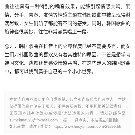
曲往往具有一种特别的嗓音效果，能够引起情感共鸣。爱
情、分手、青春、友情等情感主题在韩国歌曲中被呈现得淋
漓尽致，女生们听了都能有不同的感受。同时，韩国歌曲的
旋律也很美妙，往往非常容易唱上一段。
总之，韩国歌曲在抖音上的火爆程度已经不需要多言，而女
生们对韩国歌曲的喜欢又有着其独特的原因。不管是想学习
韩国文化、跳舞还是感受情感共鸣，在这些迷人的韩国歌曲
中，都可以找到属于自己的一个小小世界。
本文内容由互联网用户自发贡献，该文观点仅代表作者本人。本站
仅提供信息存储空间服务，不拥有所有权，不承担相关法律责任。
如发现本站有涉嫌抄袭侵权/违法违规的内容， 请发送邮件至
sumchina520@foxmail.com 举报，一经查实，本站将立刻删除。
如若转载，请注明出处：https://www.huoyanteam.com/29299.html