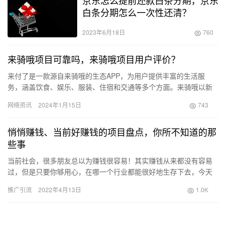
京东怎么提前还款白条分期，京东
白条分期怎么一次性还清？
2023年6月18日
760
来骑哦项目可靠吗，来骑哦项目用户评价？
来付了是一款源自来骑哦的生态APP，为用户提供丰富的生活服
务，涵盖饮食、娱乐、服装、住宿和交通等多个方面。来骑哦以新
能源为主要研发方向，构建了完善的出行产业链。随着市场和互联
网络资讯
2024年1月15日
743
网的发…
悄悄赚钱、当前好赚钱的项目盘点，你所不知道的那
些事
当前社会，很多朋友总以为赚钱很容易！其实赚钱从来都没有容易
过，但是只要你够用心，在哪一个行业都能很好地生存下去，今天
失眠我来我认为扒一扒适合创业的行业！ 1.当前社会老人大量增
推广引流
2022年4月13日
1.0K
加，…