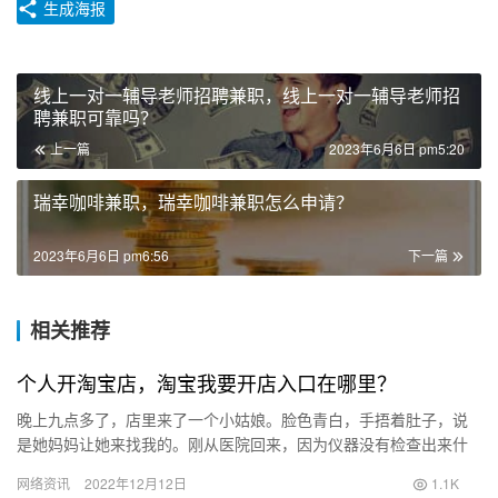
生成海报
线上一对一辅导老师招聘兼职，线上一对一辅导老师招
聘兼职可靠吗？
上一篇
2023年6月6日 pm5:20
瑞幸咖啡兼职，瑞幸咖啡兼职怎么申请？
2023年6月6日 pm6:56
下一篇
相关推荐
个人开淘宝店，淘宝我要开店入口在哪里？
晚上九点多了，店里来了一个小姑娘。脸色青白，手捂着肚子，说
是她妈妈让她来找我的。刚从医院回来，因为仪器没有检查出来什
么原因，各项指标都正常，所以想用理疗的方法调理一下。 把她安
网络资讯
2022年12月12日
1.1K
顿在…