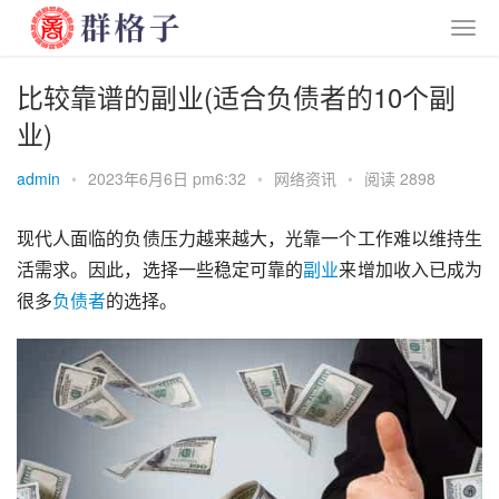
比较靠谱的副业(适合负债者的10个副
业)
admin
•
2023年6月6日 pm6:32
•
网络资讯
•
阅读 2898
现代人面临的负债压力越来越大，光靠一个工作难以维持生
活需求。因此，选择一些稳定可靠的
副业
来增加收入已成为
很多
负债者
的选择。