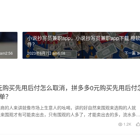
小说抄写员兼职app，小说抄写员兼职app下载 橙
件？
am2:56
2023年6月7日 am6:08
下一篇
元购买先用后付怎么取消，拼多多0元购买先用后付
单？
电商的人来讲就像市场上生意人的吆喝，讲的好自然来围观来选购的人就
人来围观才有可能卖出去，只有围观的人多了，才能卖出去的多，流水多
了。 电商营销大体…
日
1.2K