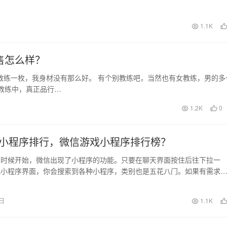
边吃边聊天，…
1.1K
售怎么样？
教练一枚，我身材没有那么好。 有个别教练吧，当然也有女教练，男的多
教练中，真正品行…
1.2K
0
小程序排行，微信游戏小程序排行榜？
么时候开始，微信出现了小程序的功能。只要在聊天界面按住后往下拉一
现小程序界面，你会搜索到各种小程序，类别也是五花八门。如果有需求
到，省却了下载ap…
1日
1.1K