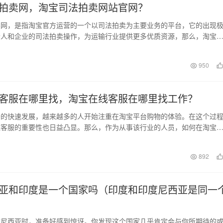
拍卖网，淘宝司法拍卖网站官网？
卖网，是指淘宝官方运营的一个以司法拍卖为主要业务的平台，它的出现
个人和企业的司法拍卖操作，为运输行业提供更多优质资源，那么，淘宝
底有什么优势呢？下…
日
950
客服在哪里找，淘宝在线客服在哪里找工作？
务的快速发展，越来越多的人开始注重在淘宝平台购物的体验。在这个过
线客服的重要性也日益凸显。那么，作为从事该行业的人员，如何在淘宝
岗位呢？ 第一步…
日
892
亚和印度是一个国家吗（印度和印度尼西亚是同一
）
度尼西亚时，准备好感到惊讶。你发现这个国家几乎肯定会与你所期待的