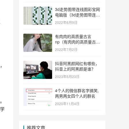
3d走势图带连线图彩宝网
电脑版（3d走势图带连线
图彩宝网手机版）
流
2022年6月9日
有肉肉的高质量古言
np（有肉肉的高质量古言
np推荐）
2022年7月2日
抖音阿黑颜网红有哪些，
，
抖音上的阿黑颜是谁？
2023年5月23日
4个人的微信群名字搞笑,
两男两女四个人的群名
。
2020年11月4日
学
推荐文章