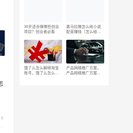
35岁适合做哪些创业
喜马拉雅怎么给小说
项目？创业者必看
配音赚钱（怎么给小
软
说配音赚钱啊）
饿了么怎么解绑淘宝
产品网络推广方案，
账号，饿了么怎么解
产品网络推广方案范
绑淘宝账号可以绑定
文？
怎
其他账号吗？
，
0