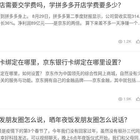
店需要交学费吗，学拼多多开店学费要多少？
到拼多多身上。 8月29日，拼多多第二季度财报显示，公司营收实现314.
长36%。净利润89亿元——是京东的两倍。 算下来差不多一天净赚一个
，…
日
1.2K
卡绑定在哪里，京东银行卡绑定在哪里设置？
定在哪里，如何设置？ 京东作为中国领先的综合性网上商城，自然没有
相关的服务与功能。京东拥有自己的金融品牌——京东金融，其中就包括
京东银行卡在很多…
日
1.9K
发朋友圈怎么说，晒年夜饭发朋友圈怎么说话？
已经是疫情下的第3个春节了，今年我们没有回家过年，虽然没有祖孙三代同
幸好科技发达，可以视频聊天，晚上6点年夜饭仪式开始，我们和父母同