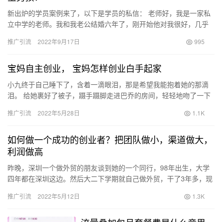
新出炉的学员案例来了，以下是学员的私信： 老师好，我是一家私
立中学的老师。我和我老公结婚六年了，刚开始他对我很好，几乎
是百依百顺，又很会哄我开心，生完孩子之后我身材走样的厉害，
推广引流
2022年9月17日
995
感觉…
宝妈自主创业， 宝妈怎样创业白手起家
小九终于自己睡下了，含着一滴眼泪，那是希望我能抱着她的那滴
泪。 给她裹好了被子，蹑手蹑脚走进巴乔的房间，轻轻地吻了一下
熟睡中的他，今晚是在和爸爸谈着心，睡着的。 今天又收到了班主
推广引流
2022年5月28日
1.1K
任…
如何做一个成功的创业者？把团队做小，渠道做大，
利润做高
昨晚，深圳一个做外贸的朋友谈到她的一个同行，98年出生，大学
四年都在深圳这边。然后大二下学期就自己做外贸，干了3年多，现
在销售额1个亿，离供应链比较近的城市都开了好多分公司，人员
推广引流
2022年5月12日
1.3K
少…