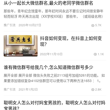
从小一起长大微信群名,最火的老同学微信群名
那些年，青年纪念馆童年，那年赶时间永远不要忘记时间很安静年
轻而轻浮 昨天再次出现（XX学校XX班） 那些年， （或班级名称）
最火的老同学微信群名， 友谊岁月 如果他们出生于90年代…
推广引流
2020年10月27日
5.7K
抖音如何变现，在抖音上如何变
现？
2022年11月10日
1.1K
谁有微信群号给我几个,怎么知道微信群号多少
展开全部 展开全部 微信头失败之前2113组号加组5261的功能。 如
果要添加错综复杂4102信群您可以使用以下两种方法1653 ： 1。
一只是通过扫描QR码加入群聊。我们可以在…
推广引流
2021年1月2日
2.8K
聪明女人怎么对付妈宝男孩的，聪明女人怎么对付妈
宝男孩？