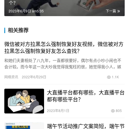
个？
2023年6月9日 am5:35
下一篇
相关推荐
微信被对方拉黑怎么强制恢复好友视频，微信被对方
拉黑怎么强制恢复好友怎么查找？
和她们夫妻相处了八九年，一直都很要好，偶尔有点小吵小闹也不
会计较。而今年这一次大吵我觉得我冤枉的很，她觉得我小人，嫉
妒她，挖墙角，给大家讲讲分析分析： 四月的一个上午，有个以前
网络资讯
2022年6月29日
1.1K
的同…
大直播平台都有哪些，大直播平台
都有哪些平台？
2023年8月1日
805
端午节活动推广文案简短，端午节