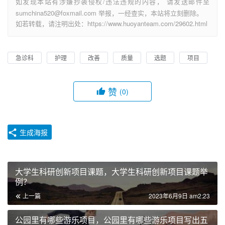
如发现本站有涉嫌抄袭侵权/违法违规的内容， 请发送邮件至
sumchina520@foxmail.com 举报，一经查实，本站将立刻删除。
如若转载，请注明出处：https://www.huoyanteam.com/29602.html
急诊科
护理
改善
质量
选题
项目
赞
(0)
生成海报
大学生科研创新项目课题，大学生科研创新项目课题举
例？
上一篇
2023年6月9日 am2:23
公园里有哪些游乐项目，公园里有哪些游乐项目写出五