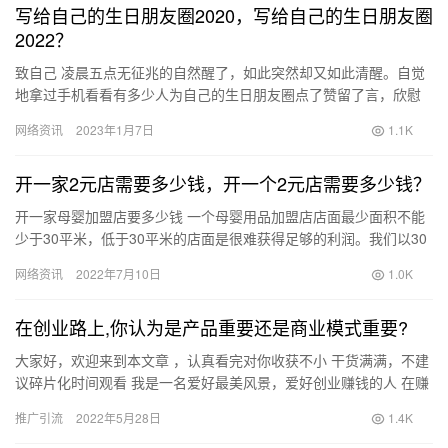
写给自己的生日朋友圈2020，写给自己的生日朋友圈
2022？
致自己 凌晨五点无征兆的自然醒了，如此突然却又如此清醒。自觉
地拿过手机看看有多少人为自己的生日朋友圈点了赞留了言，欣慰
的关上屏幕竟然发自内心的的笑了。我从什么时候开始这么在意身
网络资讯
2023年1月7日
1.1K
边还…
开一家2元店需要多少钱，开一个2元店需要多少钱？
开一家母婴加盟店要多少钱 一个母婴用品加盟店店面最少面积不能
少于30平米，低于30平米的店面是很难获得足够的利润。我们以30
平米的店面算，看看开个孕婴店大概要多少钱： 1，房租 一…
网络资讯
2022年7月10日
1.0K
在创业路上,你认为是产品重要还是商业模式重要?
大家好，欢迎来到本文章 ，认真看完对你收获不小 干货满满，不建
议碎片化时间观看 我是一名爱好最美风景，爱好创业赚钱的人 在赚
钱乏味的同时还能观看治愈的风景，我认为这是一件美好的事物…
推广引流
2022年5月28日
1.4K