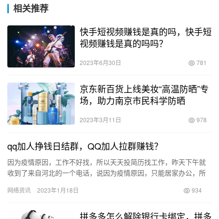
相关推荐
快手短视频赚钱是真的吗，快手短
视频赚钱是真的吗吗？
2023年6月30日
781
京东新百货上线美妆“高温防晒”专
场，助力南京市民科学防晒
2023年3月11日
978
qq加人挣钱日结群，QQ加人拉群赚钱？
因为疫情原因，工作不好找，所以天天投简历找工作，昨天下午就
收到了来自河北的一个电话，说因为疫情原因，只能居家办公，所
以招聘一些线上工作人员，接到电话我还很谨慎，说你们这靠谱
网络资讯
2023年1月18日
934
吗？万万…
拼多多怎么解除银行卡绑定，拼多