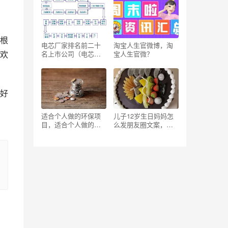
根
电芯厂家排名前二十
淘宝人生官微博，淘
欢
名上市公司（电芯厂
宝人生官微？
家排名前二十名广
西）
好
适合个人做的环保项
儿子12岁生日妈妈怎
目，适合个人做的环
么发朋友圈文案，儿
保项目有哪些？
子12岁生日妈妈怎么
发朋友圈文案简短？