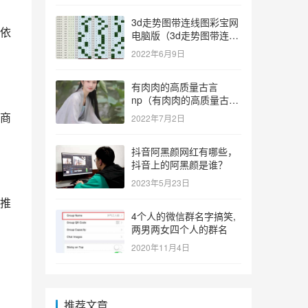
3d走势图带连线图彩宝网
依
电脑版（3d走势图带连线
图彩宝网手机版）
2022年6月9日
有肉肉的高质量古言
np（有肉肉的高质量古言
np推荐）
商
2022年7月2日
抖音阿黑颜网红有哪些，
抖音上的阿黑颜是谁？
2023年5月23日
推
4个人的微信群名字搞笑,
两男两女四个人的群名
2020年11月4日
推荐文章