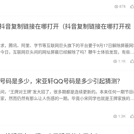
高，微信视频号这个…
日
878
抖音复制链接在哪打开（抖音复制链接在哪打开视
求，腾讯、阿里、字节等互联网巨头旗下的平台要于9月17日解除屏蔽网
。今日，互联网巨头间的网址屏蔽已经解除了吗？鞭牛士体验发现，有些
变化，有些还在…
1.1K
q号码是多少，宋亚轩QQ号码是多少引起猜测？
间，“王牌对王牌”发大招了，很多期都是连续更新的。本来任何一期节目
大家，然而仍然有那么让人伤感的一期。毕竟小宋同学也就是王牌家族的
要由于准备高考…
日
1.3K