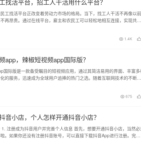
工找活平台，招工人干活用什么平台？
农民工找活平台正改变着劳动力市场的格局。当下，找工人干活不再像以
也不再昂贵。通过在线平台，雇主和农民工可以轻松地相互连接，实现共
在众多的平台中，如…
1.4K
频app，辣椒短视频app国际版？
pp国际版是一款备受瞩目的短视频应用，通过其简洁易用的界面、丰富多
际化的服务，迅速成为全球用户追捧的热门之选。随着互联网技术的不断
已经成为人们记…
日
675
抖音小店，个人怎样开通抖音小店？
 1. 注册成为抖音用户并完善个人信息 首先，想要开通抖音小店，当然必
啦。如果你还没有注册抖音账号，可以直接下载抖音App进行注册。完成