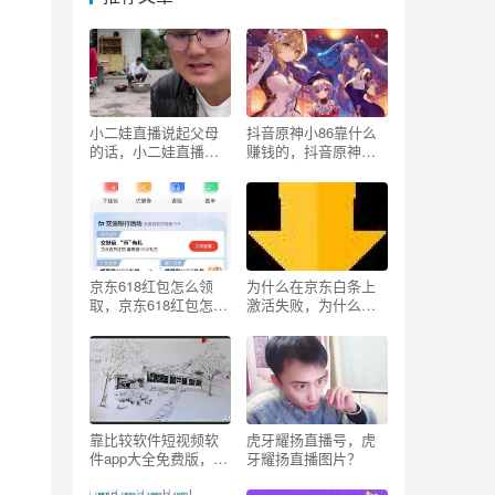
小二娃直播说起父母
抖音原神小86靠什么
的话，小二娃直播说
赚钱的，抖音原神小
起父母的话是真的
86靠什么赚钱的视
吗？
频？
京东618红包怎么领
为什么在京东白条上
取，京东618红包怎么
激活失败，为什么京
领取不了？
东白条激活失败怎么
办？
靠比较软件短视频软
虎牙耀扬直播号，虎
件app大全免费版，比
牙耀扬直播图片？
较好的短视频app？