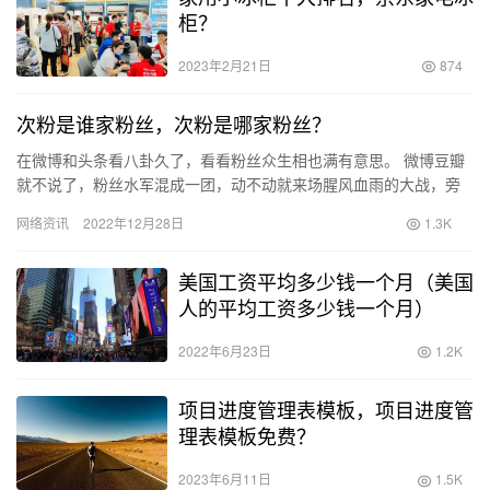
柜？
2023年2月21日
874
次粉是谁家粉丝，次粉是哪家粉丝？
在微博和头条看八卦久了，看看粉丝众生相也满有意思。 微博豆瓣
就不说了，粉丝水军混成一团，动不动就来场腥风血雨的大战，旁
边还有无数看客煽风点火，唯恐天下不乱。等混战结束，OK，哥哥
网络资讯
2022年12月28日
1.3K
姐…
美国工资平均多少钱一个月（美国
人的平均工资多少钱一个月）
2022年6月23日
1.2K
项目进度管理表模板，项目进度管
理表模板免费？
2023年6月11日
1.5K